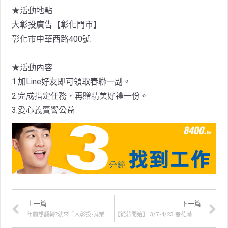
★活動地點:
大彰投廣告【彰化門市】
彰化市中華西路400號
★活動內容:
1.加Line好友即可領取春聯一副。
2.完成指定任務，再贈精美好禮一份。
3.愛心義賣響公益
上一篇
下一篇
年前想翻轉?就來『大彰投-就業快遞站』
【從薪開始】 3/7-4/23 春花滿開，職缺大滿開！8400就博會開跑囉