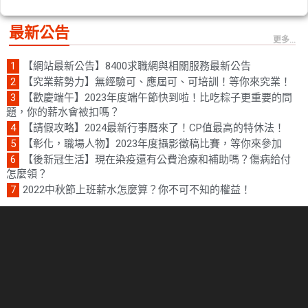
最新公告
更多...
【網站最新公告】8400求職網與相關服務最新公告
【究業薪勢力】無經驗可、應屆可、可培訓！等你來究業！
【歡慶端午】2023年度端午節快到啦！比吃粽子更重要的問
題，你的薪水會被扣嗎？
【請假攻略】2024最新行事曆來了！CP值最高的特休法！
【彰化，職場人物】2023年度攝影徵稿比賽，等你來參加
【後新冠生活】現在染疫還有公費治療和補助嗎？傷病給付
怎麼領？
2022中秋節上班薪水怎麼算？你不可不知的權益！