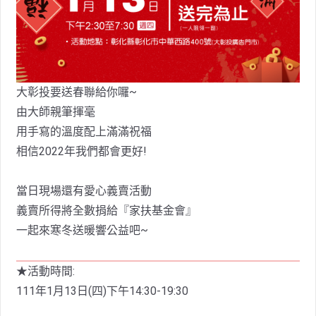
大彰投要送春聯給你囉~
由大師親筆揮毫
用手寫的溫度配上滿滿祝福
相信2022年我們都會更好!
當日現場還有愛心義賣活動
義賣所得將全數捐給『家扶基金會』
一起來寒冬送暖響公益吧~
★活動時間:
111年1月13日(四)下午14:30-19:30