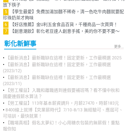
放下筷子
【學生最愛】免費加湯加麵不稀奇，清一色吃牛肉麵就要配
珍珠奶茶才夠味
【好店推薦】金U利五金食品百貨，千種商品一次買齊！
【創意潮飲】彰化老豆達人創意手搖，美的你不要不要～
彰化新鮮事
更多...
【最新消息】最新職缺在這裡！固定更新，工作最精選 2025
【最新消息】最新職缺在這裡！固定更新，工作最精選
(2023/12)
【最新消息】最新職缺在這裡！固定更新，工作最精選
(2023/11)
【勞工權益】入職和離職遇到連假要補班嗎？看不懂中秋和
國慶連假薪水算法？
【勞工權益】113年基本薪資調升，月薪27470，時薪183元
8400線上就博【究業薪時代】7/10-8/13 無經驗可、應屆可、
可培訓，最快就業！
【職場真相】假名太夢幻！小心用糖衣包裝的無薪假！重點
報你知