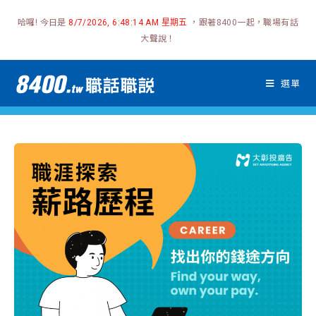
哈囉! 今日是
，跟著8400一起，職場有話
8/7/2026, 6:48:15 AM 星期五
大聲說！
選單