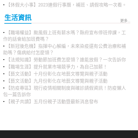
【休假大小事】2023連假行事曆，補班、請假攻略一次看。
生活資訊
更多...
【職場權益】颱風假上班有薪水嗎？縣府宣布停班停課，工
作的話會給加班費嗎？
【新冠後危機】指揮中心解編，未來染疫還有公費治療和補
助嗎？傷病給付怎麼領？
【法規知識】勞動節加班費怎麼領？誰能放假？一次告訴你
【職場生涯】提升就業市場競爭力，為自己加薪！
【藝文活動】十月份彰化在地藝文導覽與親子活動
【藝文活動】九月份彰化在地藝文導覽與親子活動
【防疫專區】現行疫情相關制度與確診請假資訊！防疫懶人
包一篇告訴你
【親子共讀】五月份親子活動暨最新消息發布