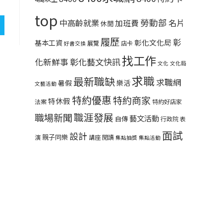
top
勞動部
中高齡就業
名片
加班費
休閒
履歷
彰
彰化文化局
基本工資
展覽
店卡
好書交換
找工作
彰化藝文快訊
化新鮮事
文化
文化局
求職
最新職缺
求職網
暑假
樂活
文藝活動
特約優惠
特約商家
特休假
法案
特約好店家
職涯發展
職場新聞
藝文活動
自傳
行政院
表
面試
設計
親子同樂
演
講座
閱讀
集點抽獎
集點活動