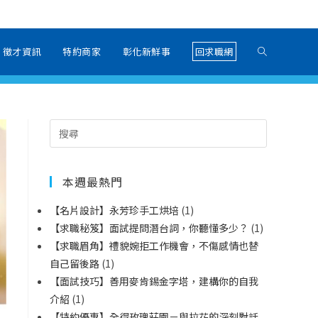
徵才資訊
特約商家
彰化新鮮事
回求職網
本週最熱門
【名片設計】永芳珍手工烘培
(1)
【求職秘笈】面試提問潛台詞，你聽懂多少？
(1)
【求職眉角】禮貌婉拒工作機會，不傷感情也替
自己留後路
(1)
【面試技巧】善用麥肯錫金字塔，建構你的自我
介紹
(1)
【特約優惠】全得玫瑰莊園－與拉花的深刻對話