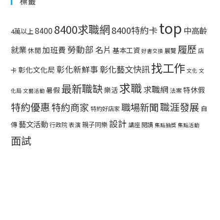
標籤
top
8400求職網
8400特約卡
中高齡
8400
4萬以上
履歷
勞動部
就業
名片
加班費
基本工資
休閒
展覽
店
好書交換
找工作
彰化藝文快訊
彰化新鮮事
彰化文化局
卡
文化
文
求職
最新職缺
求職網
特休假
暑假
樂活
法案
化局
文藝活動
特約優惠
職涯發展
特約商家
職場新聞
自
特約好店家
設計
藝文活動
傳
親子同樂
行政院
表演
講座
閱讀
集點抽獎
集點活動
面試