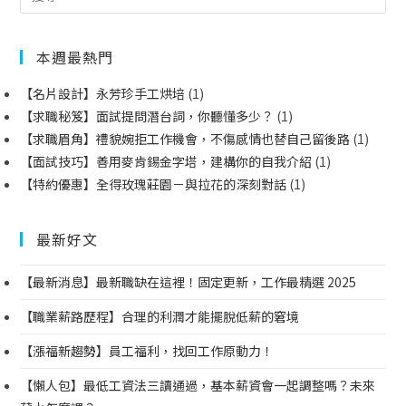
本週最熱門
【名片設計】永芳珍手工烘培
(1)
【求職秘笈】面試提問潛台詞，你聽懂多少？
(1)
【求職眉角】禮貌婉拒工作機會，不傷感情也替自己留後路
(1)
【面試技巧】善用麥肯錫金字塔，建構你的自我介紹
(1)
【特約優惠】全得玫瑰莊園－與拉花的深刻對話
(1)
最新好文
【最新消息】最新職缺在這裡！固定更新，工作最精選 2025
【職業薪路歷程】合理的利潤才能擺脫低薪的窘境
【漲福新趨勢】員工福利，找回工作原動力！
【懶人包】最低工資法三讀通過，基本薪資會一起調整嗎？未來