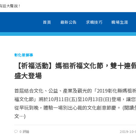
場有話大聲說！
首頁
最新公告
求職技巧
職場生涯
彰化新鮮事
【祈福活動】媽祖祈福文化節，雙十連
盛大登場
首屆結合文化、公益、產業及觀光的「2019彰化縣媽祖
福文化節」將於10月11日(五)至10月13日(日)登場，讓您
從早玩到晚，體驗一場別出心裁的文化創意節慶。
(閱讀
文…)
0 評論
2019-10-