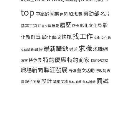
top
勞動部
中高齡就業
名片
加班費
休閒
履歷
彰
彰化文化局
基本工資
展覽
店卡
好書交換
找工作
彰化藝文快訊
化新鮮事
文化
文化局
求職
最新職缺
求職網
暑假
樂活
文藝活動
特約優惠
特約商家
特休假
法案
特約好店家
職涯發展
職場新聞
藝文活動
自傳
行政院
表
面試
設計
親子同樂
演
講座
閱讀
集點抽獎
集點活動