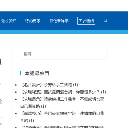
徵才資訊
特約商家
彰化新鮮事
回求職網
假
本週最熱門
祈
【名片設計】永芳珍手工烘培
(1)
【求職秘笈】面試提問潛台詞，你聽懂多少？
(1)
【求職眉角】禮貌婉拒工作機會，不傷感情也替
全
自己留後路
(1)
【面試技巧】善用麥肯錫金字塔，建構你的自我
介紹
(1)
05
【特約優惠】全得玫瑰莊園－與拉花的深刻對話