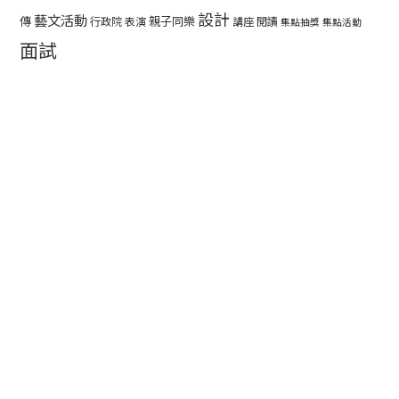
設計
藝文活動
傳
親子同樂
行政院
表演
講座
閱讀
集點抽獎
集點活動
面試