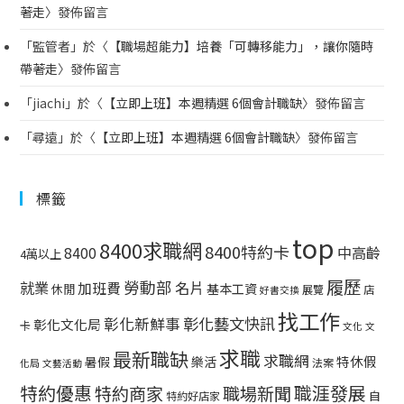
著走
〉發佈留言
「
監管者
」於〈
【職場超能力】培養「可轉移能力」，讓你隨時
帶著走
〉發佈留言
「
jiachi
」於〈
【立即上班】本週精選 6個會計職缺
〉發佈留言
「
尋遠
」於〈
【立即上班】本週精選 6個會計職缺
〉發佈留言
標籤
top
8400求職網
8400特約卡
中高齡
8400
4萬以上
履歷
勞動部
就業
名片
加班費
基本工資
休閒
展覽
店
好書交換
找工作
彰化藝文快訊
彰化新鮮事
彰化文化局
卡
文化
文
求職
最新職缺
求職網
特休假
暑假
樂活
法案
化局
文藝活動
特約優惠
職涯發展
特約商家
職場新聞
自
特約好店家