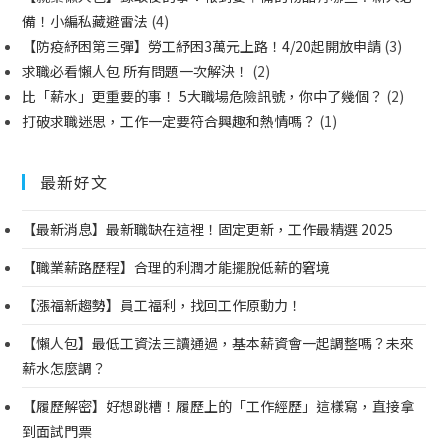
備！小編私藏避雷法
(4)
【防疫紓困第三彈】勞工紓困3萬元上路！4/20起開放申請
(3)
求職必看懶人包 所有問題一次解決！
(2)
比「薪水」更重要的事！ 5大職場危險訊號，你中了幾個？
(2)
打破求職迷思，工作一定要符合興趣和熱情嗎？
(1)
最新好文
【最新消息】最新職缺在這裡！固定更新，工作最精選 2025
【職業薪路歷程】合理的利潤才能擺脫低薪的窘境
【漲福新趨勢】員工福利，找回工作原動力！
【懶人包】最低工資法三讀通過，基本薪資會一起調整嗎？未來
薪水怎麼調？
【履歷解密】好想跳槽！履歷上的「工作經歷」這樣寫，直接拿
到面試門票