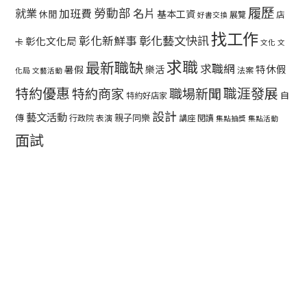
履歷
勞動部
就業
名片
加班費
基本工資
休閒
展覽
店
好書交換
找工作
彰化藝文快訊
彰化新鮮事
彰化文化局
卡
文化
文
求職
最新職缺
求職網
特休假
暑假
樂活
法案
化局
文藝活動
特約優惠
職涯發展
特約商家
職場新聞
自
特約好店家
設計
藝文活動
傳
親子同樂
行政院
表演
講座
閱讀
集點抽獎
集點活動
面試