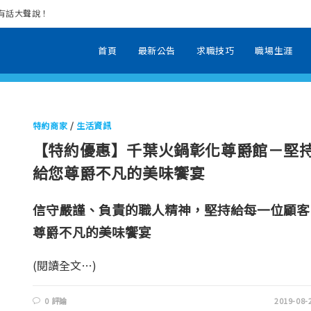
場有話大聲說！
首頁
最新公告
求職技巧
職場生涯
特約商家
/
生活資訊
【特約優惠】千葉火鍋彰化尊爵館－堅
給您尊爵不凡的美味饗宴
信守嚴謹、負責的職人精神，堅持給每一位顧客
尊爵不凡的美味饗宴
(閱讀全文…)
0 評論
2019-08-