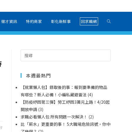
徵才資訊
特約商家
彰化新鮮事
回求職網
持
本週最熱門
【就業懶人包】錄取後的事：報到要準備的物品
有哪些？新人必備！小編私藏避雷法
(4)
【防疫紓困第三彈】勞工紓困3萬元上路！4/20起
開放申請
(3)
求職必看懶人包 所有問題一次解決！
(2)
比「薪水」更重要的事！ 5大職場危險訊號，你中
27
了幾個？
(2)