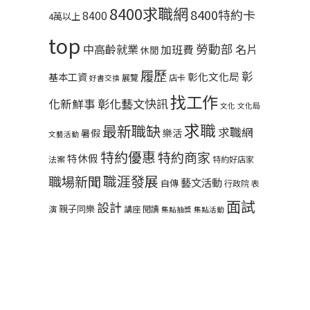
8400求職網
8400特約卡
8400
4萬以上
top
勞動部
中高齡就業
名片
加班費
休閒
履歷
彰
彰化文化局
基本工資
展覽
店卡
好書交換
找工作
彰化藝文快訊
化新鮮事
文化
文化局
求職
最新職缺
求職網
暑假
樂活
文藝活動
特約優惠
特約商家
特休假
法案
特約好店家
職涯發展
職場新聞
藝文活動
自傳
行政院
表
面試
設計
親子同樂
演
講座
閱讀
集點抽獎
集點活動