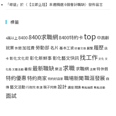
「
尋遠
」於〈
【立即上班】本週精選 6個會計職缺
〉發佈留言
標籤
top
8400求職網
8400特約卡
中高齡
8400
4萬以上
履歷
勞動部
就業
名片
加班費
基本工資
休閒
展覽
店
好書交換
找工作
彰化藝文快訊
彰化新鮮事
彰化文化局
卡
文化
文
求職
最新職缺
求職網
特休假
暑假
樂活
法案
化局
文藝活動
特約優惠
職涯發展
特約商家
職場新聞
自
特約好店家
設計
藝文活動
傳
親子同樂
行政院
表演
講座
閱讀
集點抽獎
集點活動
面試