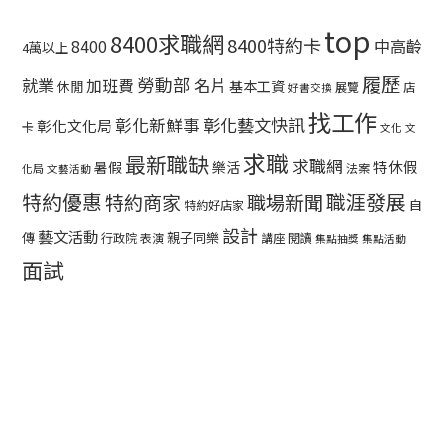
top
8400求職網
8400特約卡
中高齡
8400
4萬以上
履歷
勞動部
就業
名片
加班費
基本工資
休閒
展覽
店
好書交換
找工作
彰化藝文快訊
彰化新鮮事
彰化文化局
卡
文化
文
求職
最新職缺
求職網
特休假
暑假
樂活
法案
化局
文藝活動
特約優惠
職涯發展
特約商家
職場新聞
自
特約好店家
設計
藝文活動
傳
親子同樂
行政院
表演
講座
閱讀
集點抽獎
集點活動
面試