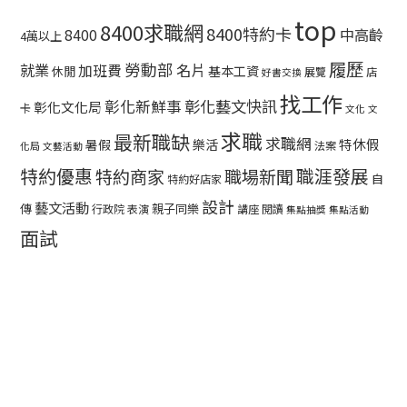
top
8400求職網
8400特約卡
中高齡
8400
4萬以上
履歷
勞動部
就業
名片
加班費
基本工資
休閒
展覽
店
好書交換
找工作
彰化藝文快訊
彰化新鮮事
彰化文化局
卡
文化
文
求職
最新職缺
求職網
特休假
暑假
樂活
法案
化局
文藝活動
特約優惠
職涯發展
特約商家
職場新聞
自
特約好店家
設計
藝文活動
傳
親子同樂
行政院
表演
講座
閱讀
集點抽獎
集點活動
面試