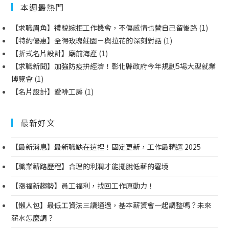
本週最熱門
【求職眉角】禮貌婉拒工作機會，不傷感情也替自己留後路
(1)
【特約優惠】全得玫瑰莊園－與拉花的深刻對話
(1)
【折式名片設計】廟前海產
(1)
【求職新聞】加強防疫拚經濟！彰化縣政府今年規劃5場大型就業
博覽會
(1)
【名片設計】愛啡工房
(1)
最新好文
【最新消息】最新職缺在這裡！固定更新，工作最精選 2025
【職業薪路歷程】合理的利潤才能擺脫低薪的窘境
【漲福新趨勢】員工福利，找回工作原動力！
【懶人包】最低工資法三讀通過，基本薪資會一起調整嗎？未來
薪水怎麼調？