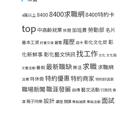
8400求職網
8400特約卡
8400
4萬以上
top
勞動部
中高齡就業
名片
加班費
休閒
履歷
彰
彰化文化局
基本工資
展覽
店卡
好書交換
找工作
彰化藝文快訊
化新鮮事
文化
文化局
求職
最新職缺
求職網
暑假
樂活
文藝活動
特約優惠
特約商家
特休假
法案
特約好店家
職涯發展
職場新聞
藝文活動
自傳
行政院
表
面試
設計
親子同樂
演
講座
閱讀
集點抽獎
集點活動