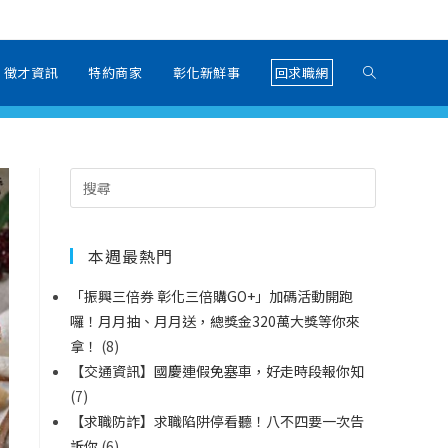
徵才資訊
特約商家
彰化新鮮事
回求職網
本週最熱門
「振興三倍券 彰化三倍購GO+」加碼活動開跑
囉！月月抽、月月送，總獎金320萬大獎等你來
拿！
(8)
【交通資訊】國慶連假免塞車，好走時段報你知
(7)
【求職防詐】求職陷阱停看聽！八不四要一次告
訴你
(6)