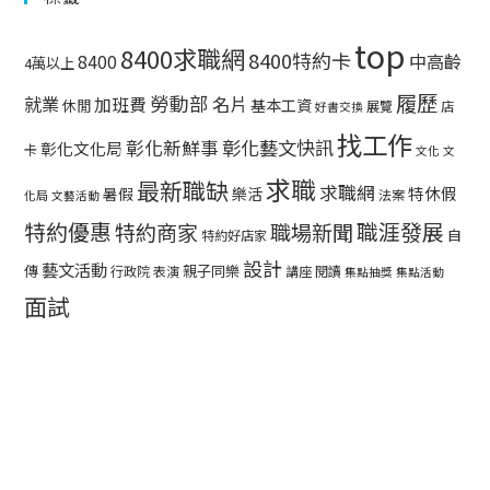
top
8400求職網
8400特約卡
中高齡
8400
4萬以上
履歷
勞動部
就業
名片
加班費
基本工資
休閒
展覽
店
好書交換
找工作
彰化藝文快訊
彰化新鮮事
彰化文化局
卡
文化
文
求職
最新職缺
求職網
特休假
暑假
樂活
法案
化局
文藝活動
特約優惠
職涯發展
特約商家
職場新聞
自
特約好店家
設計
藝文活動
傳
親子同樂
行政院
表演
講座
閱讀
集點抽獎
集點活動
面試