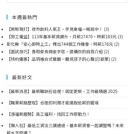
本週最熱門
【新鮮現打】夜市飲料人氣王，芋見幸福一喝就中！
(3)
【勞工權益】113年基本薪資調升，月薪27470，時薪183元
(3)
彰化縣「安心即時上工」釋出744個工作機會，時薪176元
(2)
【面試技巧】善用麥肯錫金字塔，建構你的自我介紹
(2)
【特約優惠】品玥複合式餐廳－聽見孩子的心聲(已歇業)
(2)
最新好文
【最新消息】最新職缺在這裡！固定更新，工作最精選 2025
【職業薪路歷程】合理的利潤才能擺脫低薪的窘境
【漲福新趨勢】員工福利，找回工作原動力！
【懶人包】最低工資法三讀通過，基本薪資會一起調整嗎？未來
薪水怎麼調？