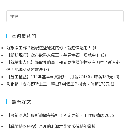
本週最熱門
好想換工作？出現這些徵兆的你，就趕快逃吧！
(4)
【新鮮現打】夜市飲料人氣王，芋見幸福一喝就中！
(3)
【就業懶人包】錄取後的事：報到要準備的物品有哪些？新人必
備！小編私藏避雷法
(3)
【勞工權益】113年基本薪資調升，月薪27470，時薪183元
(3)
彰化縣「安心即時上工」釋出744個工作機會，時薪176元
(2)
最新好文
【最新消息】最新職缺在這裡！固定更新，工作最精選 2025
【職業薪路歷程】合理的利潤才能擺脫低薪的窘境