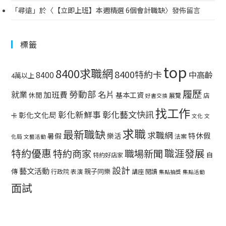
「
尋遠
」於〈
【立即上班】本週精選 6個會計職缺
〉發佈留言
標籤
top
8400求職網
8400特約卡
中高齡
8400
4萬以上
履歷
勞動部
就業
名片
加班費
基本工資
休閒
展覽
店
好書交換
找工作
彰化藝文快訊
彰化新鮮事
彰化文化局
卡
文化
文
求職
最新職缺
求職網
特休假
暑假
樂活
法案
化局
文藝活動
特約優惠
職涯發展
特約商家
職場新聞
自
特約好店家
設計
藝文活動
傳
親子同樂
行政院
表演
講座
閱讀
集點抽獎
集點活動
面試