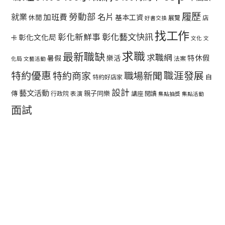
履歷
勞動部
就業
名片
加班費
基本工資
休閒
展覽
店
好書交換
找工作
彰化藝文快訊
彰化新鮮事
彰化文化局
卡
文化
文
求職
最新職缺
求職網
特休假
暑假
樂活
法案
化局
文藝活動
特約優惠
職涯發展
特約商家
職場新聞
自
特約好店家
設計
藝文活動
傳
親子同樂
行政院
表演
講座
閱讀
集點抽獎
集點活動
面試