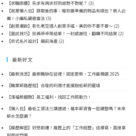
【求職困擾】先求有再求好到底對不對呢？
(3)
【就業懶人包】錄取後的事：報到要準備的物品有哪些？新人必
備！小編私藏避雷法
(3)
【創意潮飲】彰化老豆達人創意手搖，美的你不要不要～
(2)
【面試技巧】別再乖乖等結果！一封感謝信，翻轉不同結果
(2)
【折式名片設計】廟前海產
(2)
最新好文
【最新消息】最新職缺在這裡！固定更新，工作最精選 2025
【職業薪路歷程】合理的利潤才能擺脫低薪的窘境
【漲福新趨勢】員工福利，找回工作原動力！
【懶人包】最低工資法三讀通過，基本薪資會一起調整嗎？未來
薪水怎麼調？
【履歷解密】好想跳槽！履歷上的「工作經歷」這樣寫，直接拿
到面試門票