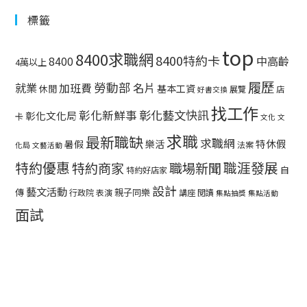
標籤
top
8400求職網
8400特約卡
中高齡
8400
4萬以上
履歷
勞動部
就業
名片
加班費
基本工資
休閒
展覽
店
好書交換
找工作
彰化藝文快訊
彰化新鮮事
彰化文化局
卡
文化
文
求職
最新職缺
求職網
特休假
暑假
樂活
法案
化局
文藝活動
特約優惠
職涯發展
特約商家
職場新聞
自
特約好店家
設計
藝文活動
傳
親子同樂
行政院
表演
講座
閱讀
集點抽獎
集點活動
面試