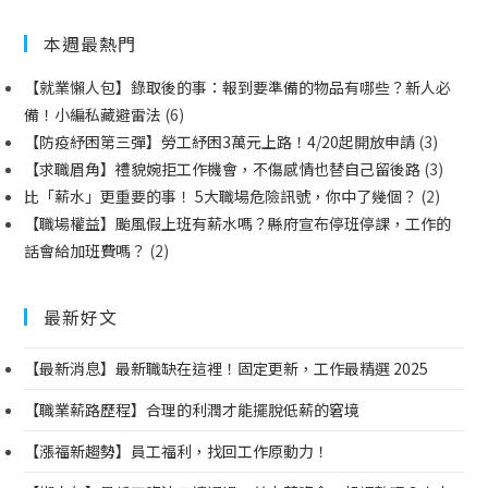
本週最熱門
【就業懶人包】錄取後的事：報到要準備的物品有哪些？新人必
備！小編私藏避雷法
(6)
【防疫紓困第三彈】勞工紓困3萬元上路！4/20起開放申請
(3)
【求職眉角】禮貌婉拒工作機會，不傷感情也替自己留後路
(3)
比「薪水」更重要的事！ 5大職場危險訊號，你中了幾個？
(2)
【職場權益】颱風假上班有薪水嗎？縣府宣布停班停課，工作的
話會給加班費嗎？
(2)
最新好文
【最新消息】最新職缺在這裡！固定更新，工作最精選 2025
【職業薪路歷程】合理的利潤才能擺脫低薪的窘境
【漲福新趨勢】員工福利，找回工作原動力！