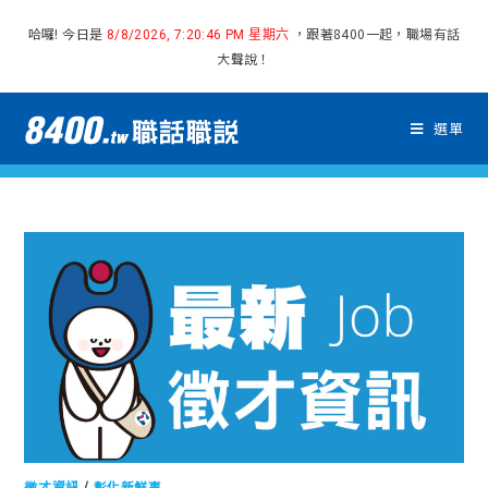
哈囉! 今日是
，跟著8400一起，職場有話
8/8/2026, 7:20:47 PM 星期六
大聲說！
選單
徵才資訊
/
彰化新鮮事