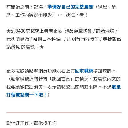
在開始之前，記得：
準備好自己的完整履歷
（經驗、學
歷、工作內容都不能少），一起往下看！
★到
8400求職網
上看看更多
絕品燒臘快餐
/
諦穎滷味
/
元利製麵廠
/
茗園日本料理
/
川明台南溫體牛
/
老梗談鐵
鍋燉魚
的職缺！★
更多職缺請點擊網頁功能表右上方
回求職網
按鈕查詢。
（點擊職缺連結若有「跳回首頁」的情況、或職缺內文的
我要應徵按鈕消失，表示該職缺已關閉或刪除。不過
還是
打個電話問一下吧！
）
彰化好工作，彰化找工作