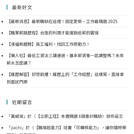
最新好文
【最新消息】最新職缺在這裡！固定更新，工作最精選 2025
【職業薪路歷程】合理的利潤才能擺脫低薪的窘境
【漲福新趨勢】員工福利，找回工作原動力！
【懶人包】最低工資法三讀通過，基本薪資會一起調整嗎？未來
薪水怎麼調？
【履歷解密】好想跳槽！履歷上的「工作經歷」這樣寫，直接拿
到面試門票
近期留言
「
黃威竣
」於〈
【立即上班】本週精選 6個會計職缺
〉發佈留言
「
jiachi
」於〈
【職場超能力】培養「可轉移能力」，讓你隨時帶