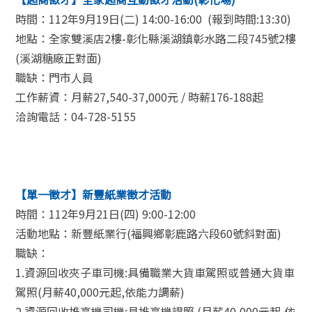
時間：112年9月19日(二) 14:00-16:00 (報到時間:13:30)
地點：全家雙溪店2樓-彰化縣溪湖鎮彰水路二段745號2樓
(溪湖糖廠正對面)
職缺：門市人員
工作薪資：月薪27,540-37,000元 / 時薪176-188起
洽詢電話：04-728-5155
【單一徵才】新豐紙業徵才活動
時間：112年9月21日(四) 9:00-12:00
活動地點：新豐紙業行(福興鄉彰鹿路六段60號斜對面)
職缺：
1.資源回收夾子車司機:具備職業大貨車駕照或普通大貨車
駕照(月薪40,000元起,依能力調薪)
2.資源回收堆高機司機:具堆高機證照 (月薪40,000元起,依