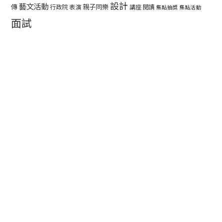
設計
藝文活動
傳
親子同樂
行政院
表演
講座
閱讀
集點抽獎
集點活動
面試