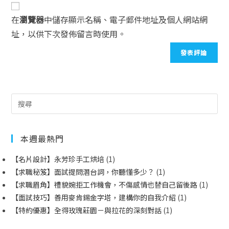
在
瀏覽器
中儲存顯示名稱、電子郵件地址及個人網站網
址，以供下次發佈留言時使用。
本週最熱門
【名片設計】永芳珍手工烘培
(1)
【求職秘笈】面試提問潛台詞，你聽懂多少？
(1)
【求職眉角】禮貌婉拒工作機會，不傷感情也替自己留後路
(1)
【面試技巧】善用麥肯錫金字塔，建構你的自我介紹
(1)
【特約優惠】全得玫瑰莊園－與拉花的深刻對話
(1)