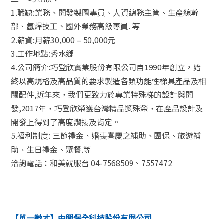
1.職缺:業務、開發製圖專員、人資總務主管、生產線幹
部、氬焊技工、國外業務高級專員..等
2.薪資:月薪30,000 – 50,000元
3.工作地點:秀水鄉
4.公司簡介:巧登欣實業股份有限公司自1990年創立，始
終以高規格及高品質的要求製造各類功能性梯具產品及相
關配件,近年來，我們更致力於專業特殊梯的設計與開
發,2017年，巧登欣榮獲台灣精品獎殊榮，在產品設計及
開發上得到了高度讚揚及肯定。
5.福利制度: 三節禮金、婚喪喜慶之補助、團保、旅遊補
助、生日禮金、聚餐.等
洽詢電話：和美就服台 04-7568509、7557472
【單一徵才】中興保全科技股份有限公司