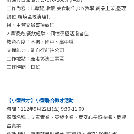
工作內容：1.導覽,收銀,美食制作,DIY教學,商品上架,整理
歸位,環境區域清理打
掃、主管交辦事項處理
2.具觀光,餐飲經驗、個性積極活潑者佳
教育程度：不拘、國中、高中職
交通能力：能自行前往公司
工作地點：鹿港彰濱工業區
工作時間：日班
【小型徵才】小型聯合徵才活動
時間：112年9月22日(五) 9:30-11:00
廠商名稱：立寬實業、英發企業、宥安心長照機構、慶豐
富實業
活動地點：鹿港就業服務台 (鹿港鎮民權路160巷1號)