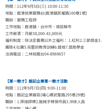
時間：112年9月5日(三) 10:00-11:30
地點：鹿港就業服務台(鹿港鎮民權路160巷1號)
職缺：服務工程師
工作地點：鹿港鎮、台中市、南投縣市
工作薪資：月薪38,000-43,000元
福利制度：除法定義務以外之福利： 1.紅利2.三節獎金3.
團險4.社團5.完整的教育訓練6.健檢7.獎助學金
洽詢電話：二林就服台04-8969657
【單一徵才】酩記企業單一徵才活動
時間：112年9月7日(四) 9:00-11:00
地點：酩記企業廠區(埔心鄉武聖路295巷29號)
職缺：1.焊接師傅2.施械手臂操作員3.沖床人員
工作地點：埔心鄉