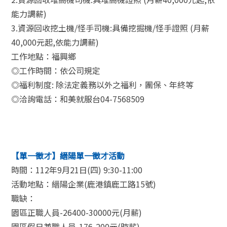
能力調薪)
3.資源回收挖土機/怪手司機:具備挖掘機/怪手證照 (月薪
40,000元起,依能力調薪)
工作地點：福興鄉
◎工作時間：依公司規定
◎福利制度: 除法定義務以外之福利，團保、年終等
◎洽詢電話：和美就服台04-7568509
【單一徵才】縉陽單一徵才活動
時間：112年9月21日(四) 9:30-11:00
活動地點：縉陽企業(鹿港鎮鹿工路15號)
職缺：
園區正職人員-26400-30000元(月薪)
園區假日兼職人員-176-200元(時薪)