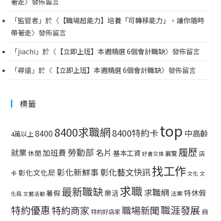
著走
〉發佈留言
「
監管者
」於〈
【職場超能力】培養「可轉移能力」，讓你隨時
帶著走
〉發佈留言
「
jiachi
」於〈
【立即上班】本週精選 6個會計職缺
〉發佈留言
「
尋遠
」於〈
【立即上班】本週精選 6個會計職缺
〉發佈留言
標籤
top
8400求職網
8400特約卡
中高齡
8400
4萬以上
履歷
勞動部
就業
名片
加班費
基本工資
休閒
展覽
店
好書交換
找工作
彰化藝文快訊
彰化新鮮事
彰化文化局
卡
文化
文
求職
最新職缺
求職網
特休假
暑假
樂活
法案
化局
文藝活動
特約優惠
職涯發展
特約商家
職場新聞
自
特約好店家