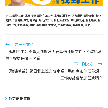
TAGS:
彰化工作
,
專業技術
,
彰化在地工作
,
彰化求職平台
,
人力銀行
,
彰化就博
,
線上
就博
,
二度就業
,
彰化就博會
,
彰化好工作
,
彰化人找工作
,
彰化勞工處
,
彰化職缺
,
彰
化找工作
,
彰化就業
,
轉職
,
最新職缺
,
求職網
,
中高齡就業
,
職涯發展
,
TOP
前一則文章
【短期打工】不是人到就好！要準備什麼文件，不能給甚
麼？權益保障一次看
下一則文章
【職場權益】颱風假上班有薪水嗎？縣府宣布停班停課，
工作的話會給加班費嗎？
你可能也喜歡