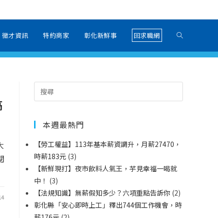
徵才資訊
特約商家
彰化新鮮事
回求職網
高
本週最熱門
大
【勞工權益】113年基本薪資調升，月薪27470，
時薪183元
(3)
閱
【新鮮現打】夜市飲料人氣王，芋見幸福一喝就
中！
(3)
【法規知識】無薪假知多少？六項重點告訴你
(2)
14
彰化縣「安心即時上工」釋出744個工作機會，時
薪176元
(2)