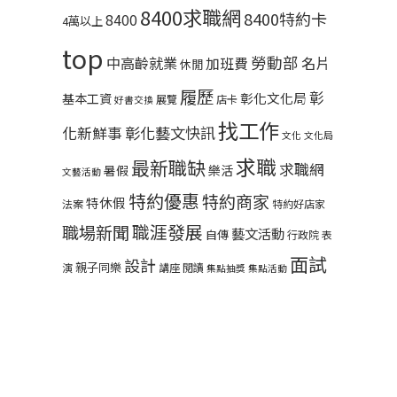
8400求職網
8400特約卡
8400
4萬以上
top
勞動部
中高齡就業
名片
加班費
休閒
履歷
彰
彰化文化局
基本工資
展覽
店卡
好書交換
找工作
彰化藝文快訊
化新鮮事
文化
文化局
求職
最新職缺
求職網
暑假
樂活
文藝活動
特約優惠
特約商家
特休假
法案
特約好店家
職涯發展
職場新聞
藝文活動
自傳
行政院
表
面試
設計
親子同樂
演
講座
閱讀
集點抽獎
集點活動