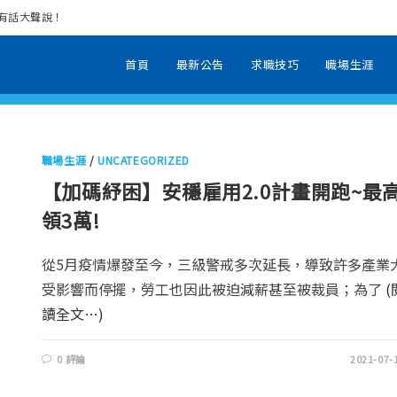
場有話大聲說！
首頁
最新公告
求職技巧
職場生涯
職場生涯
/
UNCATEGORIZED
【加碼紓困】安穩雇用2.0計畫開跑~最
領3萬!
從5月疫情爆發至今，三級警戒多次延長，導致許多產業
受影響而停擺，勞工也因此被迫減薪甚至被裁員；為了
(
讀全文…)
0 評論
2021-07-