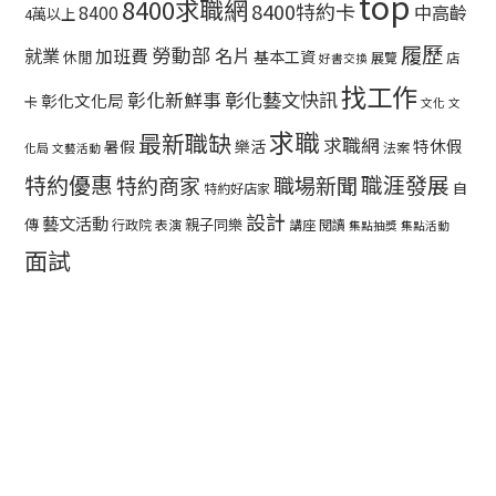
top
8400求職網
8400特約卡
中高齡
8400
4萬以上
履歷
勞動部
就業
名片
加班費
基本工資
休閒
展覽
店
好書交換
找工作
彰化藝文快訊
彰化新鮮事
彰化文化局
卡
文化
文
求職
最新職缺
求職網
特休假
暑假
樂活
法案
化局
文藝活動
特約優惠
職涯發展
特約商家
職場新聞
自
特約好店家
設計
藝文活動
傳
親子同樂
行政院
表演
講座
閱讀
集點抽獎
集點活動
面試