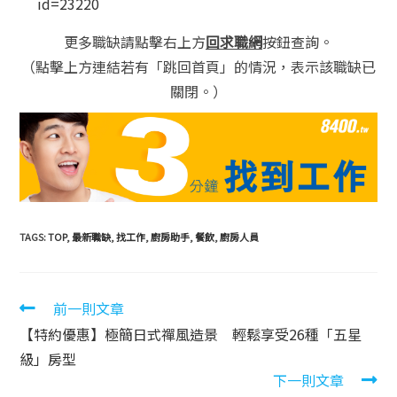
id=23220
更多職缺請點擊右上方
回求職網
按鈕查詢。
（點擊上方連結若有「跳回首頁」的情況，表示該職缺已
關閉。）
TAGS:
TOP
,
最新職缺
,
找工作
,
廚房助手
,
餐飲
,
廚房人員
前一則文章
【特約優惠】極簡日式禪風造景 輕鬆享受26種「五星
級」房型
下一則文章