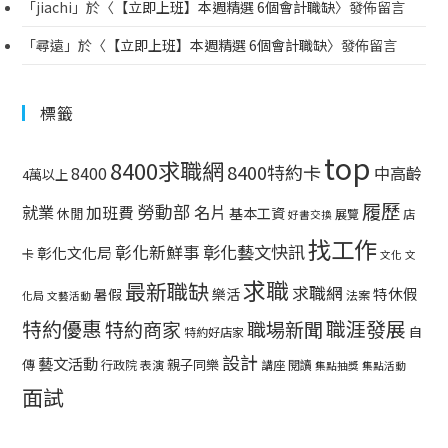
「
jiachi
」於〈
【立即上班】本週精選 6個會計職缺
〉發佈留言
「
尋遠
」於〈
【立即上班】本週精選 6個會計職缺
〉發佈留言
標籤
top
8400求職網
8400特約卡
中高齡
8400
4萬以上
履歷
勞動部
就業
名片
加班費
基本工資
休閒
展覽
店
好書交換
找工作
彰化藝文快訊
彰化新鮮事
彰化文化局
卡
文化
文
求職
最新職缺
求職網
特休假
暑假
樂活
法案
化局
文藝活動
特約優惠
職涯發展
特約商家
職場新聞
自
特約好店家
設計
藝文活動
傳
親子同樂
行政院
表演
講座
閱讀
集點抽獎
集點活動
面試