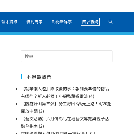
徵才資訊
特約商家
彰化新鮮事
回求職網
本週最熱門
【就業懶人包】錄取後的事：報到要準備的物品
有哪些？新人必備！小編私藏避雷法
(4)
【防疫紓困第三彈】勞工紓困3萬元上路！4/20起
開放申請
(3)
【藝文活動】六月份彰化在地藝文導覽與親子活
動全指南
(2)
求職必看懶人包 所有問題一次解決！
(2)