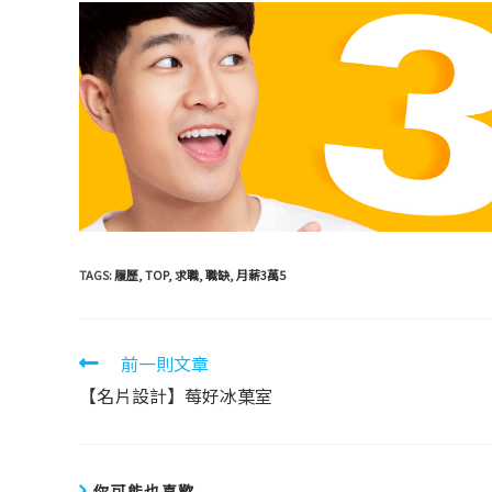
TAGS:
履歷
,
TOP
,
求職
,
職缺
,
月薪3萬5
前一則文章
【名片設計】莓好冰菓室
你可能也喜歡