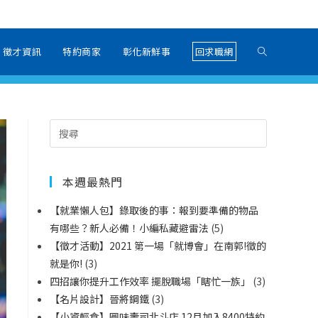
徵才資訊
特約商家
彰化新鮮事
回求職網
本週最熱門
【就業懶人包】錄取後的事：報到要準備的物品
有哪些？新人必備！小編私藏避雷法
(5)
【徵才活動】2021 第一場「就博會」在南郭!徵的
就是你!
(3)
四招讓你提升工作效率 擺脫職場「瞎忙一族」
(3)
【名片設計】晉將鋼鐵
(3)
【小資輕食】圓味壽司北斗店 12月加入8400特約