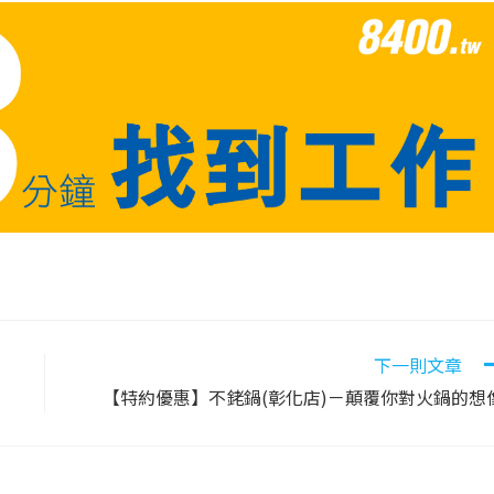
下一則文章
【特約優惠】不銠鍋(彰化店)－顛覆你對火鍋的想