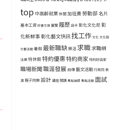
top
勞動部
中高齡就業
名片
加班費
休閒
履歷
彰
彰化文化局
基本工資
展覽
店卡
好書交換
找工作
彰化藝文快訊
化新鮮事
文化
文化局
求職
最新職缺
求職網
暑假
樂活
文藝活動
特約優惠
特約商家
特休假
法案
特約好店家
職涯發展
職場新聞
藝文活動
自傳
行政院
表
面試
設計
親子同樂
演
講座
閱讀
集點抽獎
集點活動