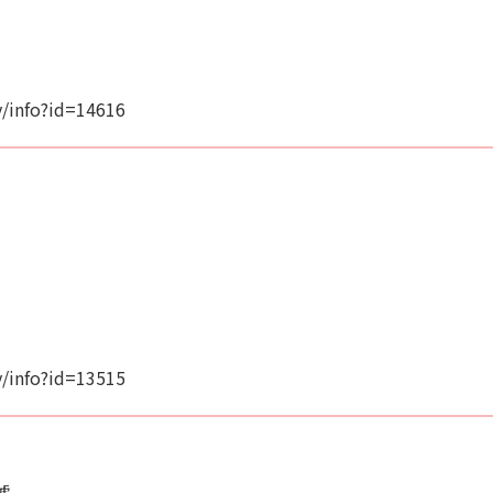
/info?id=14616
/info?id=13515
號