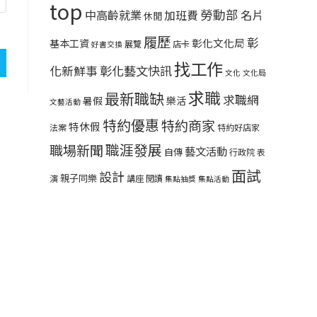
top
勞動部
中高齡就業
名片
加班費
休閒
履歷
彰
彰化文化局
基本工資
展覽
店卡
好書交換
找工作
彰化藝文快訊
化新鮮事
文化
文化局
求職
最新職缺
求職網
暑假
樂活
文藝活動
特約優惠
特約商家
特休假
法案
特約好店家
職涯發展
職場新聞
藝文活動
自傳
行政院
表
面試
設計
親子同樂
演
講座
閱讀
集點抽獎
集點活動