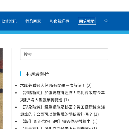
徵才資訊
特約商家
彰化新鮮事
回求職網
本週最熱門
求職必看懶人包 所有問題一次解決！
(2)
【求職新聞】加強防疫拚經濟！彰化縣政府今年
規劃5場大型就業博覽會
(1)
【形象破滅】體重還能是秘密？勞工健康檢查錢
算誰的？公司可以蒐集我的隱私資料嗎？
(1)
【彰化溫度-市場百味】攝影作品徵稿中!
(1)
【長青福利】彰化首次敬老眼鏡開辦囉~
(1)