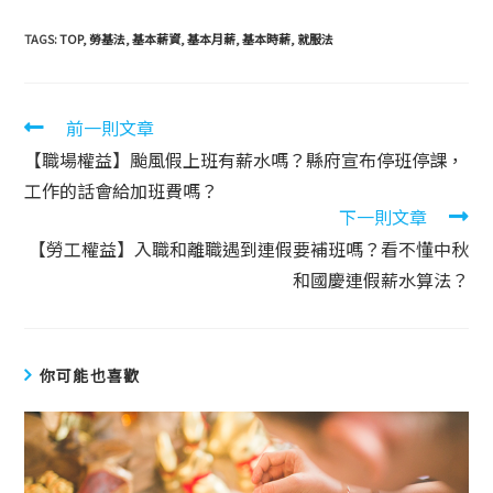
TAGS:
TOP
,
勞基法
,
基本薪資
,
基本月薪
,
基本時薪
,
就服法
前一則文章
【職場權益】颱風假上班有薪水嗎？縣府宣布停班停課，
工作的話會給加班費嗎？
下一則文章
【勞工權益】入職和離職遇到連假要補班嗎？看不懂中秋
和國慶連假薪水算法？
你可能也喜歡