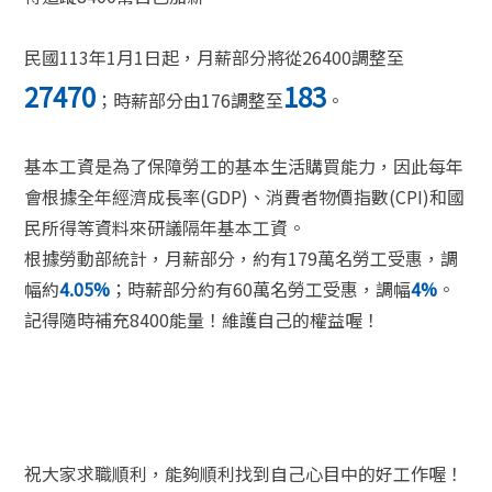
民國113年1月1日起，月薪部分將從26400調整至
27470
183
；時薪部分由176調整至
。
基本工資是為了保障勞工的基本生活購買能力，因此每年
會根據全年經濟成長率(GDP)、消費者物價指數(CPI)和國
民所得等資料來研議隔年基本工資。
根據勞動部統計，月薪部分，約有179萬名勞工受惠，調
幅約
4.05%
；時薪部分約有60萬名勞工受惠，調幅
4%
。
記得隨時補充8400能量！維護自己的權益喔！
祝大家求職順利，能夠順利找到自己心目中的好工作喔！