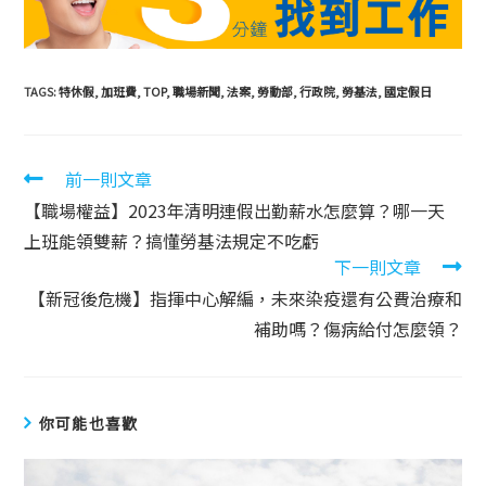
TAGS:
特休假
,
加班費
,
TOP
,
職場新聞
,
法案
,
勞動部
,
行政院
,
勞基法
,
國定假日
前一則文章
【職場權益】2023年清明連假出勤薪水怎麼算？哪一天
上班能領雙薪？搞懂勞基法規定不吃虧
下一則文章
【新冠後危機】指揮中心解編，未來染疫還有公費治療和
補助嗎？傷病給付怎麼領？
你可能也喜歡