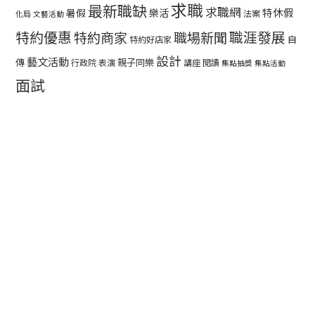
求職
最新職缺
求職網
特休假
暑假
樂活
法案
化局
文藝活動
特約優惠
職涯發展
特約商家
職場新聞
自
特約好店家
設計
藝文活動
傳
親子同樂
行政院
表演
講座
閱讀
集點抽獎
集點活動
面試