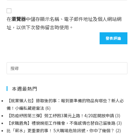
在
瀏覽器
中儲存顯示名稱、電子郵件地址及個人網站網
址，以供下次發佈留言時使用。
本週最熱門
【就業懶人包】錄取後的事：報到要準備的物品有哪些？新人必
備！小編私藏避雷法
(6)
【防疫紓困第三彈】勞工紓困3萬元上路！4/20起開放申請
(3)
【求職眉角】禮貌婉拒工作機會，不傷感情也替自己留後路
(3)
比「薪水」更重要的事！ 5大職場危險訊號，你中了幾個？
(2)