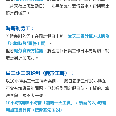
（當天為上班出勤日），則無須支付雙倍薪水，否則應比
照常例辦理。
時薪制勞工：
若時薪制的勞工在國定假日出勤，
當天工資計算方式應為
「出勤時數*兩倍工資」
。
但若
經勞資雙方協議
，將國定假日與工作日事先對調，就
無需另計加班費。
做二休二兩班制（變形工時）：
以10小時為正常工時者為例，一般日正常工作10小時並
不會有加班費的問題。但若遇到國定假日時，工資的計算
法會與平常不太一樣。
10小時的前8小時需「加給一天工資」，後面的2小時需
用加班費計算（按勞基法§24）