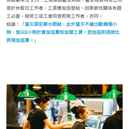
意於休假日工作者，工資應加倍發給。因季節性關係有趕
工必要，經勞工或工會同意照常工作者，亦同。
結論：「
當天原定薪水照給，此外當天不論出勤幾個小
時，皆以8小時計算加班費和加發工資。若加班則須按比
例領加班費。
」