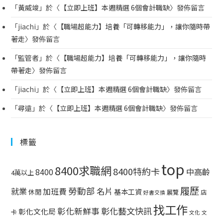
「
黃威竣
」於〈
【立即上班】本週精選 6個會計職缺
〉發佈留言
「
jiachi
」於〈
【職場超能力】培養「可轉移能力」，讓你隨時帶
著走
〉發佈留言
「
監管者
」於〈
【職場超能力】培養「可轉移能力」，讓你隨時
帶著走
〉發佈留言
「
jiachi
」於〈
【立即上班】本週精選 6個會計職缺
〉發佈留言
「
尋遠
」於〈
【立即上班】本週精選 6個會計職缺
〉發佈留言
標籤
top
8400求職網
8400特約卡
中高齡
8400
4萬以上
履歷
勞動部
就業
名片
加班費
基本工資
休閒
展覽
店
好書交換
找工作
彰化藝文快訊
彰化新鮮事
彰化文化局
卡
文化
文