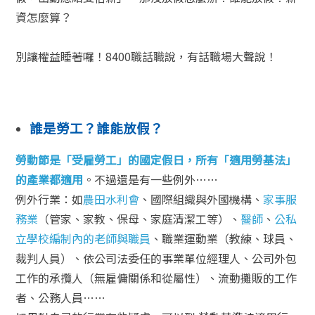
資怎麼算？
別讓權益睡著囉！8400職話職說，有話職場大聲說！
誰是勞工？誰能放假？
勞動節是「受雇勞工」的國定假日，所有「適用勞基法」
的產業都適用
。不過還是有一些例外……
例外行業：如
農田水利會
、國際組織與外國機構、
家事服
務業
（管家、家教、保母、家庭清潔工等）、
醫師
、
公私
立學校編制內的老師與職員
、職業運動業（教練、球員、
裁判人員）、依公司法委任的事業單位經理人、公司外包
工作的承攬人（無雇傭關係和從屬性）、流動攤販的工作
者、公務人員……