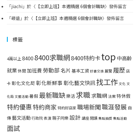
「
jiachi
」於〈
【立即上班】本週精選 6個會計職缺
〉發佈留言
「
尋遠
」於〈
【立即上班】本週精選 6個會計職缺
〉發佈留言
標籤
top
8400求職網
8400特約卡
中高齡
8400
4萬以上
履歷
勞動部
就業
名片
加班費
基本工資
休閒
展覽
店
好書交換
找工作
彰化藝文快訊
彰化新鮮事
彰化文化局
卡
文化
文
求職
最新職缺
求職網
特休假
暑假
樂活
法案
化局
文藝活動
特約優惠
職涯發展
特約商家
職場新聞
自
特約好店家
設計
藝文活動
傳
親子同樂
行政院
表演
講座
閱讀
集點抽獎
集點活動
面試