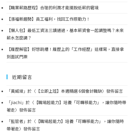
【職業薪路歷程】合理的利潤才能擺脫低薪的窘境
【漲福新趨勢】員工福利，找回工作原動力！
【懶人包】最低工資法三讀通過，基本薪資會一起調整嗎？未來
薪水怎麼調？
【履歷解密】好想跳槽！履歷上的「工作經歷」這樣寫，直接拿
到面試門票
近期留言
「
黃威竣
」於〈
【立即上班】本週精選 6個會計職缺
〉發佈留言
「
jiachi
」於〈
【職場超能力】培養「可轉移能力」，讓你隨時帶
著走
〉發佈留言
「
監管者
」於〈
【職場超能力】培養「可轉移能力」，讓你隨時
帶著走
〉發佈留言