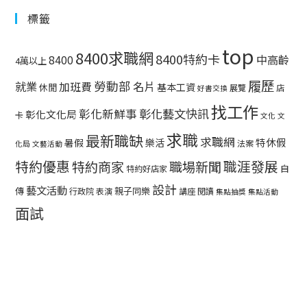
標籤
top
8400求職網
8400特約卡
中高齡
8400
4萬以上
履歷
勞動部
就業
名片
加班費
基本工資
休閒
展覽
店
好書交換
找工作
彰化藝文快訊
彰化新鮮事
彰化文化局
卡
文化
文
求職
最新職缺
求職網
特休假
暑假
樂活
法案
化局
文藝活動
特約優惠
職涯發展
特約商家
職場新聞
自
特約好店家
設計
藝文活動
傳
親子同樂
行政院
表演
講座
閱讀
集點抽獎
集點活動
面試