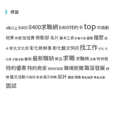
標籤
top
8400求職網
8400特約卡
中高齡
8400
4萬以上
履歷
勞動部
就業
名片
加班費
基本工資
休閒
展覽
店
好書交換
找工作
彰化藝文快訊
彰化新鮮事
彰化文化局
卡
文化
文
求職
最新職缺
求職網
特休假
暑假
樂活
法案
化局
文藝活動
特約優惠
職涯發展
特約商家
職場新聞
自
特約好店家
設計
藝文活動
傳
親子同樂
行政院
表演
講座
閱讀
集點抽獎
集點活動
面試