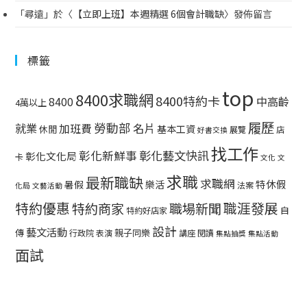
「
尋遠
」於〈
【立即上班】本週精選 6個會計職缺
〉發佈留言
標籤
top
8400求職網
8400特約卡
中高齡
8400
4萬以上
履歷
勞動部
就業
名片
加班費
基本工資
休閒
展覽
店
好書交換
找工作
彰化藝文快訊
彰化新鮮事
彰化文化局
卡
文化
文
求職
最新職缺
求職網
特休假
暑假
樂活
法案
化局
文藝活動
特約優惠
職涯發展
特約商家
職場新聞
自
特約好店家
設計
藝文活動
傳
親子同樂
行政院
表演
講座
閱讀
集點抽獎
集點活動
面試