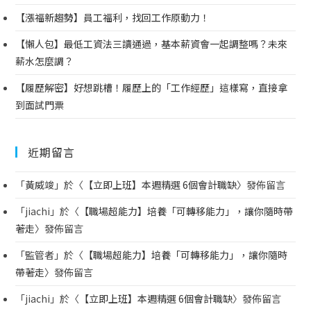
【漲福新趨勢】員工福利，找回工作原動力！
【懶人包】最低工資法三讀通過，基本薪資會一起調整嗎？未來
薪水怎麼調？
【履歷解密】好想跳槽！履歷上的「工作經歷」這樣寫，直接拿
到面試門票
近期留言
「
黃威竣
」於〈
【立即上班】本週精選 6個會計職缺
〉發佈留言
「
jiachi
」於〈
【職場超能力】培養「可轉移能力」，讓你隨時帶
著走
〉發佈留言
「
監管者
」於〈
【職場超能力】培養「可轉移能力」，讓你隨時
帶著走
〉發佈留言
「
jiachi
」於〈
【立即上班】本週精選 6個會計職缺
〉發佈留言