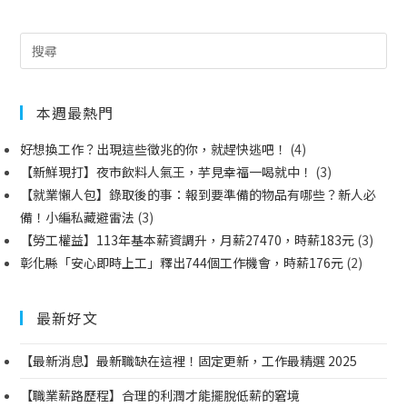
本週最熱門
好想換工作？出現這些徵兆的你，就趕快逃吧！
(4)
【新鮮現打】夜市飲料人氣王，芋見幸福一喝就中！
(3)
【就業懶人包】錄取後的事：報到要準備的物品有哪些？新人必
備！小編私藏避雷法
(3)
【勞工權益】113年基本薪資調升，月薪27470，時薪183元
(3)
彰化縣「安心即時上工」釋出744個工作機會，時薪176元
(2)
最新好文
【最新消息】最新職缺在這裡！固定更新，工作最精選 2025
【職業薪路歷程】合理的利潤才能擺脫低薪的窘境