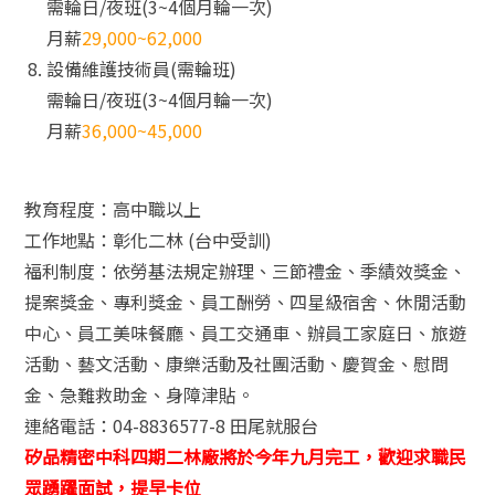
需輪日/夜班(3~4個月輪一次)
月薪
29,000~62,000
設備維護技術員(需輪班)
需輪日/夜班(3~4個月輪一次)
月薪
36,000~45,000
教育程度：高中職以上
工作地點：彰化二林 (台中受訓)
福利制度：依勞基法規定辦理、三節禮金、季績效獎金、
提案獎金、專利獎金、員工酬勞、四星級宿舍、休閒活動
中心、員工美味餐廳、員工交通車、辦員工家庭日、旅遊
活動、藝文活動、康樂活動及社團活動、慶賀金、慰問
金、急難救助金、身障津貼。
連絡電話：04-8836577-8 田尾就服台
矽品精密中科四期二林廠將於今年九月完工，歡迎求職民
眾踴躍面試，提早卡位