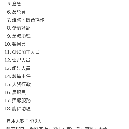
倉管
品管員
維修、機台操作
儲備幹部
業務助理
製圖員
CNC加工人員
電焊人員
組裝人員
製造主任
人資行政
居服員
照顧服務
廚師助理
雇用人數：473人
教育程度：學歷不拘、國中、高中職、專科、大學