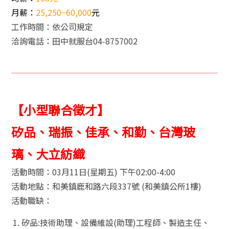
月薪：
25,250~60,000
元
工作時間：依公司規定
洽詢電話：田中就服台04-8757002
【小型聯合徵才】
矽品、瑞振、佳承、和勤、台灣玻
璃、大立紡織
活動時間：03月11日(星期五) 下午02:00-4:00
活動地點：和美鎮鹿和路六段337號 (和美鎮公所1樓)
活動職缺：
矽品:技術助理、設備維設(助理)工程師、製造主任、