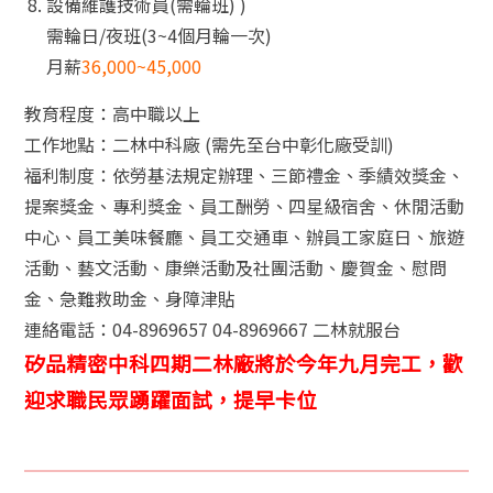
設備維護技術員(需輪班) )
需輪日/夜班(3~4個月輪一次)
月薪
36,000~45,000
教育程度：高中職以上
工作地點：二林中科廠 (需先至台中彰化廠受訓)
福利制度：依勞基法規定辦理、三節禮金、季績效獎金、
提案獎金、專利獎金、員工酬勞、四星級宿舍、休閒活動
中心、員工美味餐廳、員工交通車、辦員工家庭日、旅遊
活動、藝文活動、康樂活動及社團活動、慶賀金、慰問
金、急難救助金、身障津貼
連絡電話：04-8969657 04-8969667 二林就服台
矽品精密中科四期二林廠將於今年九月完工，歡
迎求職民眾踴躍面試，提早卡位