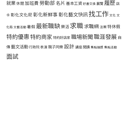
履歷
勞動部
就業
名片
加班費
基本工資
休閒
展覽
店
好書交換
找工作
彰化藝文快訊
彰化新鮮事
彰化文化局
卡
文化
文
求職
最新職缺
求職網
特休假
暑假
樂活
法案
化局
文藝活動
特約優惠
職涯發展
特約商家
職場新聞
自
特約好店家
設計
藝文活動
傳
親子同樂
行政院
表演
講座
閱讀
集點抽獎
集點活動
面試