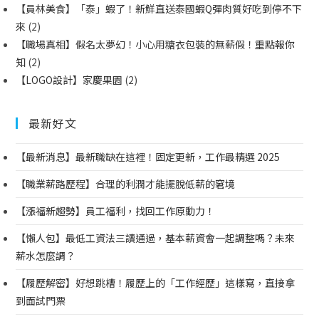
【員林美食】「泰」蝦了！新鮮直送泰國蝦Q彈肉質好吃到停不下
來
(2)
【職場真相】假名太夢幻！小心用糖衣包裝的無薪假！重點報你
知
(2)
【LOGO設計】家慶果園
(2)
最新好文
【最新消息】最新職缺在這裡！固定更新，工作最精選 2025
【職業薪路歷程】合理的利潤才能擺脫低薪的窘境
【漲福新趨勢】員工福利，找回工作原動力！
【懶人包】最低工資法三讀通過，基本薪資會一起調整嗎？未來
薪水怎麼調？
【履歷解密】好想跳槽！履歷上的「工作經歷」這樣寫，直接拿
到面試門票