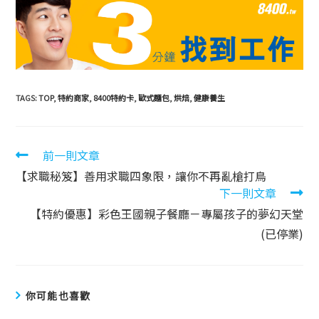
TAGS:
TOP
,
特約商家
,
8400特約卡
,
歐式麵包
,
烘焙
,
健康養生
前一則文章
【求職秘笈】善用求職四象限，讓你不再亂槍打鳥
下一則文章
【特約優惠】彩色王國親子餐廳－專屬孩子的夢幻天堂
(已停業)
你可能也喜歡