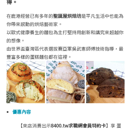
得。
在鹿港經營已有多年的
聖誕屋烘焙坊
是平凡生活中也能為
你帶來感動的烘焙藝術家。
以歐式健康養生的麵包為主打堅持用創新和講究來超越你
的想像。
由世界盃臺灣區代表選拔賽亞軍吳武憲師傅技術指導，最
豐富多樣的蛋糕麵包都在這裡。
優惠內容
【來店消費出示
8400.tw求職網會員特約卡
】
享 蛋