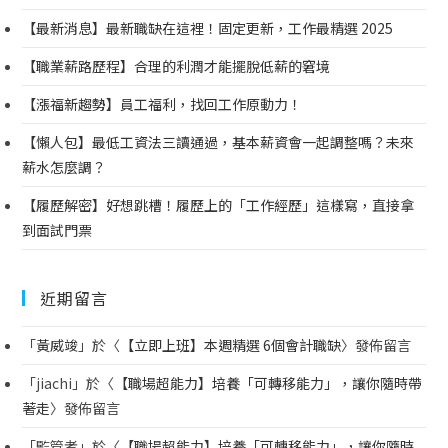
【最新消息】最新職缺在這裡！固定更新，工作最精選 2025
【職業薪路歷程】合理的利潤才能擺脫低薪的窘境
【漲福新趨勢】員工福利，找回工作原動力！
【懶人包】最低工資法三讀通過，基本薪資會一起調整嗎？未來
薪水怎麼調？
【履歷解密】好想跳槽！履歷上的「工作經歷」這樣寫，直接拿
到面試門票
近期留言
「
黃威竣
」於〈
【立即上班】本週精選 6個會計職缺
〉發佈留言
「
jiachi
」於〈
【職場超能力】培養「可轉移能力」，讓你隨時帶
著走
〉發佈留言
「
監管者
」於〈
【職場超能力】培養「可轉移能力」，讓你隨時