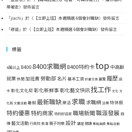
帶著走
〉發佈留言
「
jiachi
」於〈
【立即上班】本週精選 6個會計職缺
〉發佈留言
「
尋遠
」於〈
【立即上班】本週精選 6個會計職缺
〉發佈留言
標籤
top
8400求職網
8400特約卡
中高齡
8400
4萬以上
履歷
勞動部
就業
名片
加班費
基本工資
休閒
展覽
店
好書交換
找工作
彰化藝文快訊
彰化新鮮事
彰化文化局
卡
文化
文
求職
最新職缺
求職網
特休假
暑假
樂活
法案
化局
文藝活動
特約優惠
職涯發展
特約商家
職場新聞
自
特約好店家
設計
藝文活動
傳
親子同樂
行政院
表演
講座
閱讀
集點抽獎
集點活動