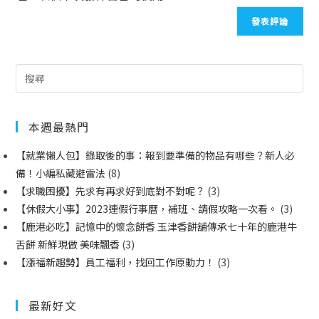
本週最熱門
【就業懶人包】錄取後的事：報到要準備的物品有哪些？新人必
備！小編私藏避雷法
(8)
【求職困擾】先求有再求好到底對不對呢？
(3)
【休假大小事】2023連假行事曆，補班、請假攻略一次看。
(3)
【鹿港必吃】記憶中的懷念餅香 玉津香餅舖傳承七十年的鹿港牛
舌餅 新鮮現做 美味飄香
(3)
【漲福新趨勢】員工福利，找回工作原動力！
(3)
最新好文