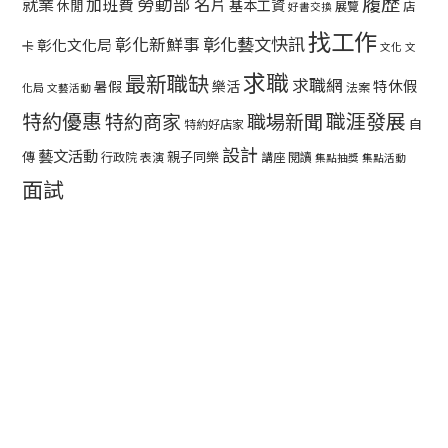
履歷
勞動部
就業
名片
加班費
基本工資
休閒
展覽
店
好書交換
找工作
彰化藝文快訊
彰化新鮮事
彰化文化局
卡
文化
文
求職
最新職缺
求職網
特休假
暑假
樂活
法案
化局
文藝活動
特約優惠
職涯發展
特約商家
職場新聞
自
特約好店家
設計
藝文活動
傳
親子同樂
行政院
表演
講座
閱讀
集點抽獎
集點活動
面試