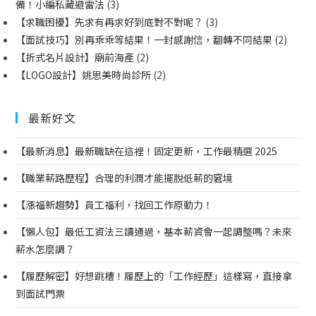
備！小編私藏避雷法
(3)
【求職困擾】先求有再求好到底對不對呢？
(3)
【面試技巧】別再乖乖等結果！一封感謝信，翻轉不同結果
(2)
【折式名片設計】廟前海產
(2)
【LOGO設計】姚思美時尚診所
(2)
最新好文
【最新消息】最新職缺在這裡！固定更新，工作最精選 2025
【職業薪路歷程】合理的利潤才能擺脫低薪的窘境
【漲福新趨勢】員工福利，找回工作原動力！
【懶人包】最低工資法三讀通過，基本薪資會一起調整嗎？未來
薪水怎麼調？
【履歷解密】好想跳槽！履歷上的「工作經歷」這樣寫，直接拿
到面試門票