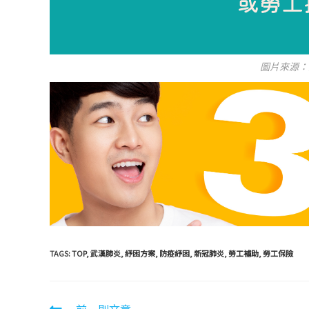
圖片來源：
TAGS:
TOP
,
武漢肺炎
,
紓困方案
,
防疫紓困
,
新冠肺炎
,
勞工補助
,
勞工保險
前一則文章