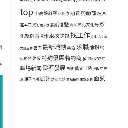
top
勞動部
中高齡就業
名片
加班費
休閒
履歷
彰
彰化文化局
基本工資
展覽
店卡
好書交換
找工作
彰化藝文快訊
化新鮮事
文化
文化局
求職
最新職缺
過
求職網
暑假
樂活
文藝活動
特約優惠
特約商家
特休假
法案
特約好店家
或
職涯發展
職場新聞
藝文活動
自傳
行政院
表
面試
設計
親子同樂
演
講座
閱讀
集點抽獎
集點活動