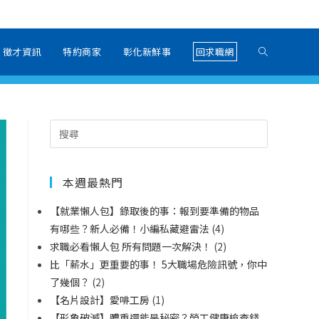
徵才資訊
特約商家
彰化新鮮事
回求職網
本週最熱門
【就業懶人包】錄取後的事：報到要準備的物品
有哪些？新人必備！小編私藏避雷法
(4)
求職必看懶人包 所有問題一次解決！
(2)
比「薪水」更重要的事！ 5大職場危險訊號，你中
了幾個？
(2)
【名片設計】愛啡工房
(1)
【形象破滅】體重還能是秘密？勞工健康檢查錢