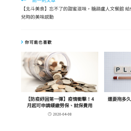
【北斗美食】忘不了的甜蜜滋味，糖葫盧人文餐館 給
兒時的美味感動
你可能也喜歡
還要拖多
【防疫紓困第一彈】疫情衝擊！4
月起可申請緩繳勞保、就保費用
2020-04-08