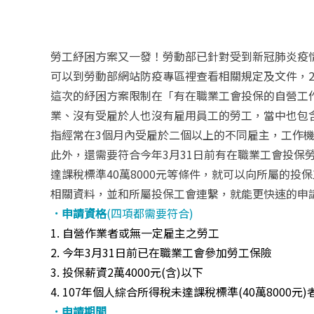
勞工紓困方案又一發！勞動部已針對受到新冠肺炎疫情
可以到勞動部網站防疫專區裡查看相關規定及文件，2
這次的紓困方案限制在「有在職業工會投保的自營工
業、沒有受雇於人也沒有雇用員工的勞工，當中也包
指經常在3個月內受雇於二個以上的不同雇主，工作
此外，還需要符合今年3月31日前有在職業工會投保勞
達課稅標準40萬8000元等條件，就可以向所屬的投
相關資料，並和所屬投保工會連繫，就能更快速的申
．申請資格
(四項都需要符合)
1. 自營作業者或無一定雇主之勞工
2. 今年3月31日前已在職業工會參加勞工保險
3. 投保薪資2萬4000元(含)以下
4. 107年個人綜合所得稅未達課稅標準(40萬8000元)
．申請期間