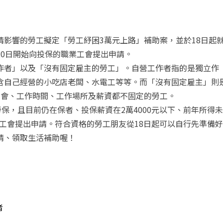
影響的勞工擬定「勞工紓困3萬元上路」補助案，並於18日起
0日開始向投保的職業工會提出申請。
作者」以及「沒有固定雇主的勞工」。自營工作者指的是獨立作
含自己經營的小吃店老闆、水電工等等。而「沒有固定雇主」則
機會、工作時間、工作場所及薪資都不固定的勞工。
保，且目前仍在保者、投保薪資在2萬4000元以下、前年所得未
保工會提出申請。符合資格的勞工朋友從18日起可以自行先準備好
請、領取生活補助喔！
者