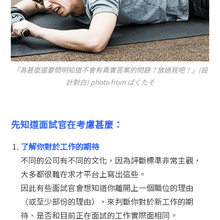
「為甚麼還要問明知道不會有真實答案的問題？放過我吧！」(設
計對白) photo from ぱくたそ
先知道面試官在考慮甚麼：
了解你對於工作的期待
不同的公司有不同的文化，因為評斷標準非常主觀，
大多都很難在求才平台上寫出這些。
因此有些面試官會想知道你離開上一個職位的理由
（或至少部份的理由），來判斷你對於新工作的期
待、是否和目前正在面試的工作實際面相同。