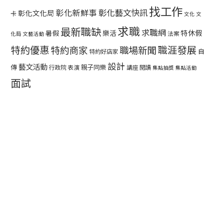
找工作
彰化藝文快訊
彰化新鮮事
彰化文化局
卡
文化
文
求職
最新職缺
求職網
特休假
暑假
樂活
法案
化局
文藝活動
特約優惠
職涯發展
特約商家
職場新聞
自
特約好店家
設計
藝文活動
傳
親子同樂
行政院
表演
講座
閱讀
集點抽獎
集點活動
面試