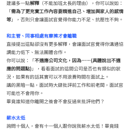
建議多一點
解釋
（不能加班太長的理由），你可以說如：
「
需為了更充實工作內容要精進自己、增加與家人的感情
等
」，否則只會讓面試官覺得你能力不足、抗壓性不夠。
和主管、同事相處有摩擦才會離職
直接提出這點卻沒有更多解釋，會讓面試官覺得你溝通協
調能力低下、無法團體合作。
你可以說：「
不適應公司文化，因為……(具體說出不適
應的問題點)
」，看看面試的這間公司是否也有類似的狀
況，如果有的話其實可以不用浪費時間在面試上。
講的黑暗一點，面試時大肆批評前工作和前老闆，面試官
可能也不會用你。
畢竟誰知道你離開之後會不會反過來批評他們？
薪水太低
詢問十個人，會有十一個人跟你說我薪水太低！畢竟錢