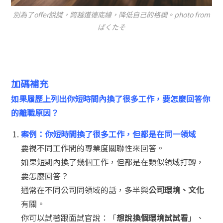
別為了offer說謊，跨越道德底線，降低自己的格調。photo from
ぱくたそ
加碼補充
如果履歷上列出你短時間內換了很多工作，要怎麼回答你
的離職原因？
案例：你短時間換了很多工作，但都是在同一領域
要視不同工作間的專業度關聯性來回答。
如果短期內換了幾個工作，但都是在類似領域打轉，
要怎麼回答？
通常在不同公司同領域的話，多半與
公司環境、文化
有關。
你可以試著跟面試官說：「
想說換個環境試試看
」、