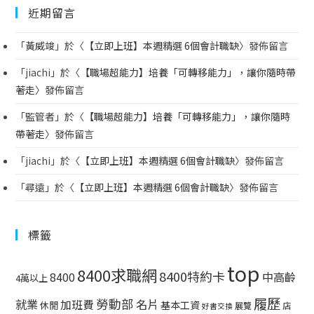
近期留言
「
黃威竣
」於〈
【立即上班】本週精選 6個會計職缺
〉發佈留言
「
jiachi
」於〈
【職場超能力】培養「可轉移能力」，讓你隨時帶
著走
〉發佈留言
「
監管者
」於〈
【職場超能力】培養「可轉移能力」，讓你隨時
帶著走
〉發佈留言
「
jiachi
」於〈
【立即上班】本週精選 6個會計職缺
〉發佈留言
「
尋遠
」於〈
【立即上班】本週精選 6個會計職缺
〉發佈留言
標籤
top
8400求職網
8400特約卡
中高齡
8400
4萬以上
履歷
勞動部
就業
名片
加班費
基本工資
休閒
展覽
店
好書交換