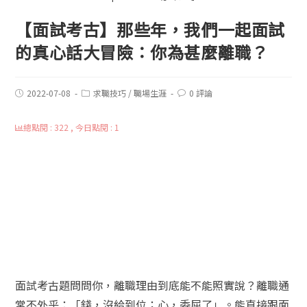
【面試考古】那些年，我們一起面試
的真心話大冒險：你為甚麼離職？
2022-07-08
求職技巧
/
職場生涯
0 評論
總點閱 : 322 , 今日點閱 : 1
面試考古題問問你，離職理由到底能不能照實說？離職通
常不外乎：「錢，沒給到位；心，委屈了」。能直接跟面