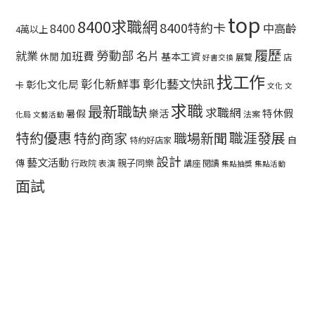
top
8400求職網
8400特約卡
中高齡
8400
4萬以上
履歷
勞動部
就業
名片
加班費
基本工資
休閒
展覽
店
好書交換
找工作
彰化藝文快訊
彰化新鮮事
彰化文化局
卡
文化
文
求職
最新職缺
求職網
特休假
暑假
樂活
法案
化局
文藝活動
特約優惠
職涯發展
特約商家
職場新聞
自
特約好店家
設計
藝文活動
傳
親子同樂
行政院
表演
講座
閱讀
集點抽獎
集點活動
面試