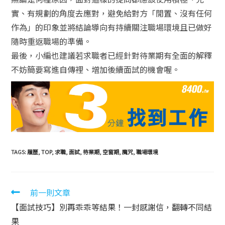
實、有規劃的角度去應對，避免給對方「閒置、沒有任何
作為」的印象並將結論導向有持續關注職場環境且已做好
隨時重返職場的準備。
最後，小編也建議若求職者已經針對待業期有全面的解釋
不妨簡要寫進自傳裡、增加後續面試的機會喔。
TAGS:
履歷
,
TOP
,
求職
,
面試
,
待業期
,
空窗期
,
魔咒
,
職場環境
前一則文章
【面試技巧】別再乖乖等結果！一封感謝信，翻轉不同結
果