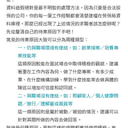
資料造假絕對是最不明智的處理方法。因為只要是合法投
保的公司，你的每一筆工作經驗都會清楚建檔在勞保局資
料庫裡。那麼已經出現了上述情況的求職者該怎麼辦呢？
先從釐清自己的待業原因下手吧！
常見的待業原因大致可以分為兩種類型：
一、仍與職場環境有連結，如：創業接案／培養專
業技能等
這類原因較能在面試場合中取得積極的觀感，建議
著重在工作內容為何、做了什麼專案、有多少成
果、在什麼機構訓練、學到什麼技能等去做具體的
陳述以增加可信度和認同感。
二、與職場沒有連結，如：照顧家人／個人健康問
題／旅行／遭解雇或裁員等
這一類原因則是屬於被動／被迫的情況，建議可以
針對其間所做的內容去做回答。
無論是何種原因，面對這樣的提問都應該使用積極、充