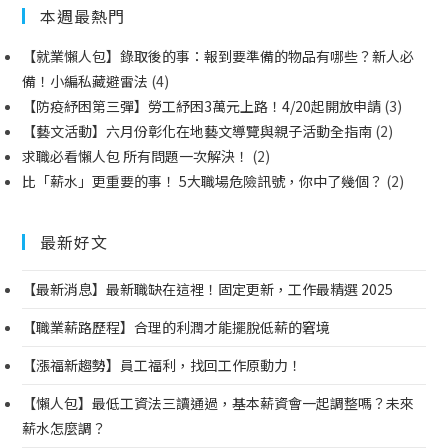
本週最熱門
【就業懶人包】錄取後的事：報到要準備的物品有哪些？新人必
備！小編私藏避雷法
(4)
【防疫紓困第三彈】勞工紓困3萬元上路！4/20起開放申請
(3)
【藝文活動】六月份彰化在地藝文導覽與親子活動全指南
(2)
求職必看懶人包 所有問題一次解決！
(2)
比「薪水」更重要的事！ 5大職場危險訊號，你中了幾個？
(2)
最新好文
【最新消息】最新職缺在這裡！固定更新，工作最精選 2025
【職業薪路歷程】合理的利潤才能擺脫低薪的窘境
【漲福新趨勢】員工福利，找回工作原動力！
【懶人包】最低工資法三讀通過，基本薪資會一起調整嗎？未來
薪水怎麼調？