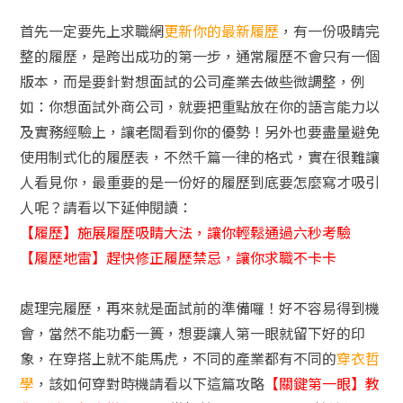
首先一定要先上求職網
更新你的最新履歷
，有一份吸睛完
整的履歷，是跨出成功的第一步，通常履歷不會只有一個
版本，而是要針對想面試的公司產業去做些微調整，例
如：你想面試外商公司，就要把重點放在你的語言能力以
及實務經驗上，讓老闆看到你的優勢！另外也要盡量避免
使用制式化的履歷表，不然千篇一律的格式，實在很難讓
人看見你，最重要的是一份好的履歷到底要怎麼寫才吸引
人呢？請看以下延伸閱讀：
【履歷】施展履歷吸睛大法，讓你輕鬆通過六秒考驗
【履歷地雷】趕快修正履歷禁忌，讓你求職不卡卡
處理完履歷，再來就是面試前的準備囉！好不容易得到機
會，當然不能功虧一簣，想要讓人第一眼就留下好的印
象，在穿搭上就不能馬虎，不同的產業都有不同的
穿衣哲
學
，該如何穿對時機請看以下這篇攻略
【關鍵第一眼】教