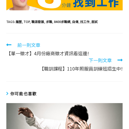
TAGS:
履歷
,
TOP
,
職涯發展
,
求職
,
8400求職網
,
自傳
,
找工作
,
面試
前一則文章
【單一徵才】4月份廠商徵才資訊看這邊!
下一則文章
【職訓課程】110年照服員訓練班招生中!
你可能也喜歡