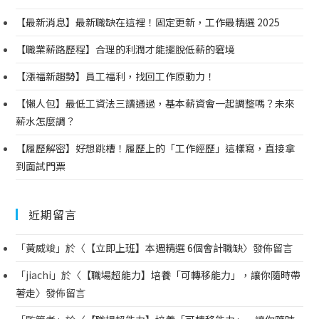
【最新消息】最新職缺在這裡！固定更新，工作最精選 2025
【職業薪路歷程】合理的利潤才能擺脫低薪的窘境
【漲福新趨勢】員工福利，找回工作原動力！
【懶人包】最低工資法三讀通過，基本薪資會一起調整嗎？未來
薪水怎麼調？
【履歷解密】好想跳槽！履歷上的「工作經歷」這樣寫，直接拿
到面試門票
近期留言
「
黃威竣
」於〈
【立即上班】本週精選 6個會計職缺
〉發佈留言
「
jiachi
」於〈
【職場超能力】培養「可轉移能力」，讓你隨時帶
著走
〉發佈留言