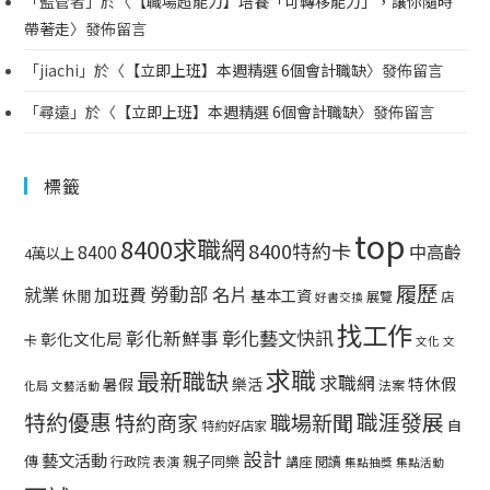
「
監管者
」於〈
【職場超能力】培養「可轉移能力」，讓你隨時
帶著走
〉發佈留言
「
jiachi
」於〈
【立即上班】本週精選 6個會計職缺
〉發佈留言
「
尋遠
」於〈
【立即上班】本週精選 6個會計職缺
〉發佈留言
標籤
top
8400求職網
8400特約卡
中高齡
8400
4萬以上
履歷
勞動部
就業
名片
加班費
基本工資
休閒
展覽
店
好書交換
找工作
彰化藝文快訊
彰化新鮮事
彰化文化局
卡
文化
文
求職
最新職缺
求職網
特休假
暑假
樂活
法案
化局
文藝活動
特約優惠
職涯發展
特約商家
職場新聞
自
特約好店家
設計
藝文活動
傳
親子同樂
行政院
表演
講座
閱讀
集點抽獎
集點活動