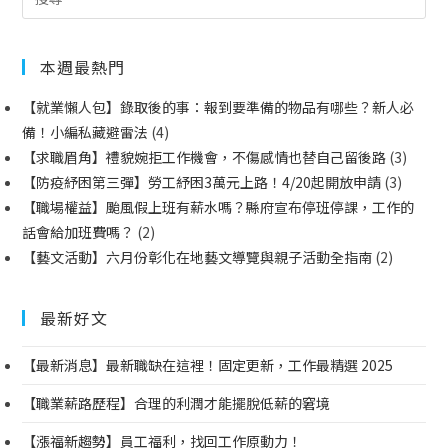
本週最熱門
【就業懶人包】錄取後的事：報到要準備的物品有哪些？新人必
備！小編私藏避雷法
(4)
【求職眉角】禮貌婉拒工作機會，不傷感情也替自己留後路
(3)
【防疫紓困第三彈】勞工紓困3萬元上路！4/20起開放申請
(3)
【職場權益】颱風假上班有薪水嗎？縣府宣布停班停課，工作的
話會給加班費嗎？
(2)
【藝文活動】六月份彰化在地藝文導覽與親子活動全指南
(2)
最新好文
【最新消息】最新職缺在這裡！固定更新，工作最精選 2025
【職業薪路歷程】合理的利潤才能擺脫低薪的窘境
【漲福新趨勢】員工福利，找回工作原動力！