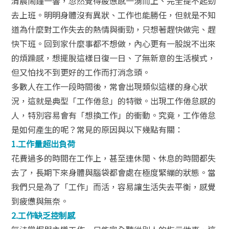
清晨鬧鐘一響，忽然覺得疲憊感一湧而上、完全提不起勁
去上班。明明身體沒有異狀、工作也能勝任，但就是不知
道為什麼對工作失去的熱情與衝勁，只想著趕快做完、趕
快下班。
回到家什麼事都不想做，內心更有一股說不出來
的煩躁感，想擺脫這樣日復一日、了無新意的生活模式，
但又怕找不到更好的工作而打消念頭。
多數人在工作一段時間後，常會出現類似這樣的身心狀
況，這就是典型「工作倦怠」的特徵。出現工作倦怠感的
人，特別容易會有「想換工作」的衝動。究竟，工作倦怠
是如何產生的呢？常見的原因與以下幾點有關：
1
.
工作量超出負荷
花費過多的時間在工作上，甚至連休閒、休息的時間都失
去了，長期下來身體與腦袋都會處在極度緊繃的狀態。當
我們只是為了「工作」而活，容易讓生活失去平衡，感覺
到疲憊與無奈。
2.
工作缺乏控制感