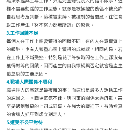
無法掌握與主導工作、只能完全聽從別人的指示做事，這
樣不需要動腦的工作型態，就像是被操控的傀儡不被允許
自我思考及判斷，這種被束縛、被控制的苦悶感，往往會
對工作產生「努不努力都無所謂」的感覺。
3.
工作回饋不足
每個人在工作上需要獲得的回饋不同，有的人在意實質上
的報酬，也有人著重心靈上獲得的成就感。相同的是，若
在工作上不斷受挫，特別是花了許多時間在工作上卻沒有
獲得對等的回饋，因而產生的自我懷疑與否定就會是產生
倦怠感的主要原因。
4.
職場人際關係不順利
職場裡人的事就是最複雜的事！而這也是最多人想換工作
的原因之一。職場氣氛不佳、與同事的關係太過疏離，甚
至是遇到難搞的上司或同事，在強大的壓迫下，有時候真
的會讓人抓狂到想立刻走人。
5.
遭受不公平對待