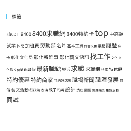
標籤
top
8400求職網
8400特約卡
中高齡
8400
4萬以上
履歷
勞動部
就業
名片
加班費
基本工資
休閒
展覽
店
好書交換
找工作
彰化藝文快訊
彰化新鮮事
彰化文化局
卡
文化
文
求職
最新職缺
求職網
特休假
暑假
樂活
法案
化局
文藝活動
特約優惠
職涯發展
特約商家
職場新聞
自
特約好店家
設計
藝文活動
傳
親子同樂
行政院
表演
講座
閱讀
集點抽獎
集點活動
面試