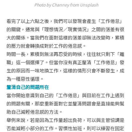
Photo by Channey from Unsplash
看完了以上六點之後，我們可以發現會產生「工作倦怠」
的關鍵，通常與「理想情況／現實情況」之間的落差有很
大的關係。當我們在面對這樣的落差卻無法改變時，累積
的壓力就會轉換成對於工作的倦怠感。
時間一長，累積到無法再忍受的時候，往往就只剩下「離
職」這一個選擇了。但當你沒有真正釐清「工作倦怠」發
生的原因而一味地換工作，這樣的情形只會不斷發生，成
為一種惡性循環。
釐清自己的問題所在
當你開始意識到自己的「工作倦怠」與目前在工作上遇到
的問題有關，那麼重新面對它並釐清問題會是直接能夠幫
助自己減輕倦怠感的方法。
舉例來說，若是因為工作量超出負荷，可以與主管協調是
否能減輕小部分的工作。習慣性加班，則可以練習在固定