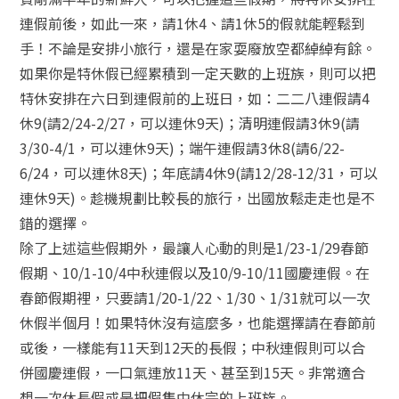
連假前後，如此一來，請1休4、請1休5的假就能輕鬆到
手！不論是安排小旅行，還是在家耍廢放空都綽綽有餘。
如果你是特休假已經累積到一定天數的上班族，則可以把
特休安排在六日到連假前的上班日，如：二二八連假請4
休9(請2/24-2/27，可以連休9天)；清明連假請3休9(請
3/30-4/1，可以連休9天)；端午連假請3休8(請6/22-
6/24，可以連休8天)；年底請4休9(請12/28-12/31，可以
連休9天)。趁機規劃比較長的旅行，出國放鬆走走也是不
錯的選擇。
除了上述這些假期外，最讓人心動的則是1/23-1/29春節
假期、10/1-10/4中秋連假以及10/9-10/11國慶連假。在
春節假期裡，只要請1/20-1/22、1/30、1/31就可以一次
休假半個月！如果特休沒有這麼多，也能選擇請在春節前
或後，一樣能有11天到12天的長假；中秋連假則可以合
併國慶連假，一口氣連放11天、甚至到15天。非常適合
想一次休長假或是把假集中休完的上班族。