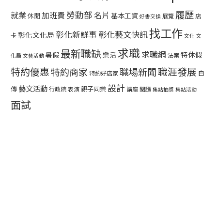
履歷
勞動部
就業
名片
加班費
基本工資
休閒
展覽
店
好書交換
找工作
彰化藝文快訊
彰化新鮮事
彰化文化局
卡
文化
文
求職
最新職缺
求職網
特休假
暑假
樂活
法案
化局
文藝活動
特約優惠
職涯發展
特約商家
職場新聞
自
特約好店家
設計
藝文活動
傳
親子同樂
行政院
表演
講座
閱讀
集點抽獎
集點活動
面試