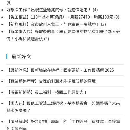
(9)
好想換工作？出現這些徵兆的你，就趕快逃吧！
(4)
【勞工權益】113年基本薪資調升，月薪27470，時薪183元
(3)
【新鮮現打】夜市飲料人氣王，芋見幸福一喝就中！
(3)
【就業懶人包】錄取後的事：報到要準備的物品有哪些？新人必
備！小編私藏避雷法
(3)
最新好文
【最新消息】最新職缺在這裡！固定更新，工作最精選 2025
【職業薪路歷程】合理的利潤才能擺脫低薪的窘境
【漲福新趨勢】員工福利，找回工作原動力！
【懶人包】最低工資法三讀通過，基本薪資會一起調整嗎？未來
薪水怎麼調？
【履歷解密】好想跳槽！履歷上的「工作經歷」這樣寫，直接拿
到面試門票