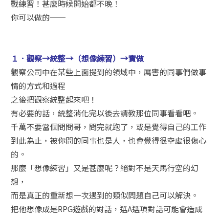
戰練習！甚麼時候開始都不晚！
你可以做的──
１．觀察→統整→（想像練習）→實做
觀察公司中在某些上面提到的領域中，厲害的同事們做事
情的方式和過程
之後把觀察統整起來吧！
有必要的話，統整消化完以後去請教那位同事看看吧。
千萬不要當個問問哥，問完就跑了，或是覺得自己的工作
到此為止，被你問的同事也是人，也會覺得很空虛很傷心
的。
那麼「想像練習」又是甚麼呢？絕對不是天馬行空的幻
想，
而是真正的重新想一次遇到的類似問題自己可以解決。
把他想像成是RPG遊戲的對話，選A選項對話可能會造成