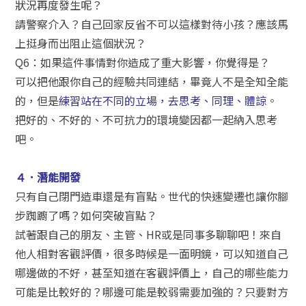
狀況再度發生呢？
請警察介入？自己回家反省不可以這樣對待小孩？應該馬
上挺身而出阻止這個狀況？
Q6：如果這件事情對你造成了重大影響，你覺得是？
可以把他跟你自己的經驗共同連結，畢竟人不是全知全能
的，但是
練習站在不同的立場，去思考、同理、體諒
。
把好的、不好的、不可抗力的環境變因都一起納入思考
吧。
４．潛能開發
只有自己閉門造車還是有盲點。世代的快速變遷也讓你腳
步踟躕了嗎？如何突破盲點？
試著跟自己的朋友、主管、HR或是同事多聊聊吧！來自
他人相對客觀評價，很多時候是一面明鏡，可以知道自己
哪邊做的不好，甚至知道在客觀評價上，自己的哪些能力
可能是比較好的？哪邊可能是較弱需要加強的？只要對方