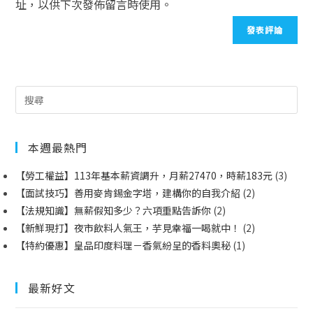
址，以供下次發佈留言時使用。
本週最熱門
【勞工權益】113年基本薪資調升，月薪27470，時薪183元
(3)
【面試技巧】善用麥肯錫金字塔，建構你的自我介紹
(2)
【法規知識】無薪假知多少？六項重點告訴你
(2)
【新鮮現打】夜市飲料人氣王，芋見幸福一喝就中！
(2)
【特約優惠】皇品印度料理－香氣紛呈的香料奧秘
(1)
最新好文