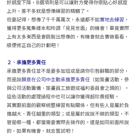
好感度下降，B選項則是可以讓對方覺得你很貼心好感度
上升，差不多就是想像練習的精髓了。
但要記得，想像了千千萬萬次，永遠都不如
實地去練習
，
獲得更多蒐集樣本和所謂「見見世面」的機會！畢竟實際
上有太多東西是會跳脫出想像的，有機會就去實做看看，
順便修正自己的計劃吧！
２．承擔更多責任
承擔更多責任並不是要多加班或是請你引咎辭職的部分，
而是說
願意在公司中主動承擔更多責任
（如策畫活動、參
與公司活動籌備、策畫員工旅遊或福利委員會之類的）。
這些活動的處理過程中也可以讓你獲得超珍貴經驗。
其實跟前面的觀察統整練習有點關係，但有些人是屬於負
擔越大、責任越重的類型；或是屬於說說不做的類型，不
管是哪一種，都蠻需要實際去操作的。還是如同前面所說
的，如果有機會，就去嘗試吧！