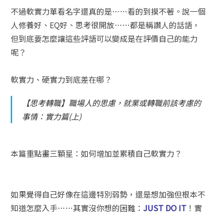
不過軟實力單看名字還真的是……看的到摸不著。說一個
人修養好、EQ好、思考很開放……都是稱讚人的話語，
但到底要怎麼讓這些評語可以變成是在評價自己的能力
呢？
軟實力、硬實力到底差在哪？
【思考轉職】職場人的思慮，就業或轉職前該考慮的
事情：實力篇(上)
本篇重點畫三顆星：如何增加並累積自己軟實力？
如果覺得自己好像在這邊特別弱勢，還是想加強但根本不
知道怎麼入手……其實沒你想的困難：
JUST DO IT
！實