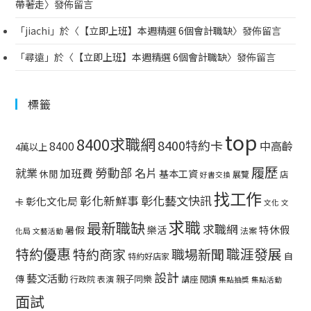
帶著走
〉發佈留言
「
jiachi
」於〈
【立即上班】本週精選 6個會計職缺
〉發佈留言
「
尋遠
」於〈
【立即上班】本週精選 6個會計職缺
〉發佈留言
標籤
top
8400求職網
8400特約卡
中高齡
8400
4萬以上
履歷
勞動部
就業
名片
加班費
基本工資
休閒
展覽
店
好書交換
找工作
彰化藝文快訊
彰化新鮮事
彰化文化局
卡
文化
文
求職
最新職缺
求職網
特休假
暑假
樂活
法案
化局
文藝活動
特約優惠
職涯發展
特約商家
職場新聞
自
特約好店家
設計
藝文活動
傳
親子同樂
行政院
表演
講座
閱讀
集點抽獎
集點活動
面試