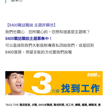
【8400職話職說 主題許願池】
我們也關心 您所關心的。您想知道甚麼主題呢？
8400職話職說主題募集中！
可以直接到我們
大彰投粉專頁
私訊給我們，或是回到
8400首頁
，用留言板的方式跟我們說喔
TAGS:
TOP
,
職涯發展
,
求職
,
8400求職網
,
職場新聞
,
找工作
,
轉職
,
離職
,
轉職潮
,
實