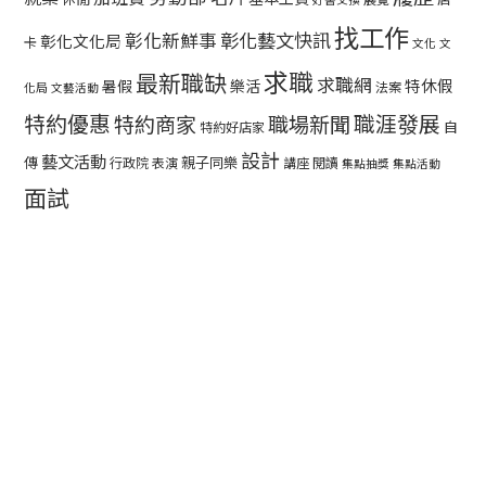
找工作
彰化藝文快訊
彰化新鮮事
彰化文化局
卡
文化
文
求職
最新職缺
求職網
特休假
暑假
樂活
法案
化局
文藝活動
特約優惠
職涯發展
特約商家
職場新聞
自
特約好店家
設計
藝文活動
傳
親子同樂
行政院
表演
講座
閱讀
集點抽獎
集點活動
面試