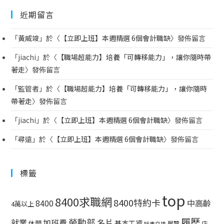
近期留言
「
黃威竣
」於〈
【立即上班】本週精選 6個會計職缺
〉發佈留言
「
jiachi
」於〈
【職場超能力】培養「可轉移能力」，讓你隨時帶
著走
〉發佈留言
「
監管者
」於〈
【職場超能力】培養「可轉移能力」，讓你隨時
帶著走
〉發佈留言
「
jiachi
」於〈
【立即上班】本週精選 6個會計職缺
〉發佈留言
「
尋遠
」於〈
【立即上班】本週精選 6個會計職缺
〉發佈留言
標籤
top
8400求職網
8400特約卡
中高齡
8400
4萬以上
履歷
勞動部
就業
名片
加班費
基本工資
休閒
展覽
店
好書交換