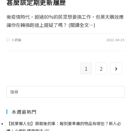
甚麼該定期更新履歷
後疫情時代，超過80%的民眾想要換工作，但黑天鵝效應
讓你在轉換跑道上遲疑了嗎？
(閱讀全文…)
0 評論
2022-04-25
1
2
本週最熱門
【就業懶人包】錄取後的事：報到要準備的物品有哪些？新人必
備！小編私藏避雷法
(4)