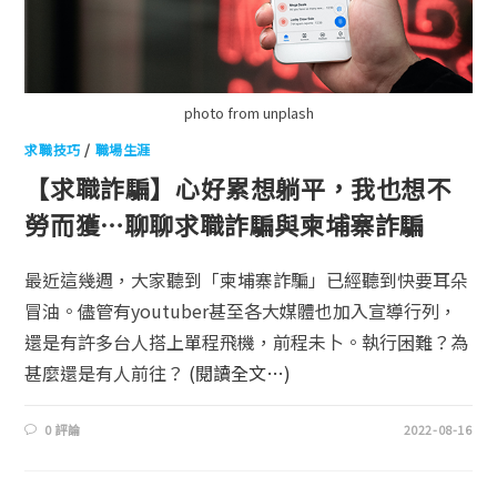
photo from unplash
求職技巧
/
職場生涯
【求職詐騙】心好累想躺平，我也想不
勞而獲…聊聊求職詐騙與柬埔寨詐騙
最近這幾週，大家聽到「柬埔寨詐騙」已經聽到快要耳朵
冒油。儘管有youtuber甚至各大媒體也加入宣導行列，
還是有許多台人搭上單程飛機，前程未卜。執行困難？為
甚麼還是有人前往？
(閱讀全文…)
0 評論
2022-08-16