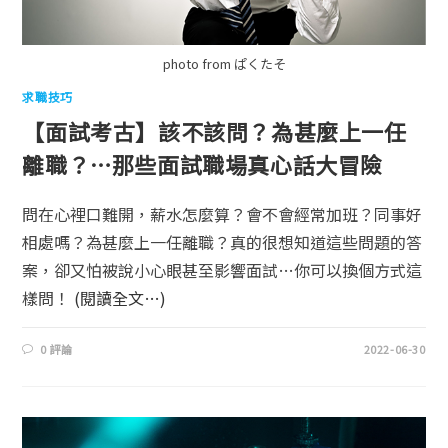
photo from ぱくたそ
求職技巧
【面試考古】該不該問？為甚麼上一任
離職？…那些面試職場真心話大冒險
問在心裡口難開，薪水怎麼算？會不會經常加班？同事好
相處嗎？為甚麼上一任離職？真的很想知道這些問題的答
案，卻又怕被說小心眼甚至影響面試…你可以換個方式這
樣問！
(閱讀全文…)
0 評論
2022-06-30