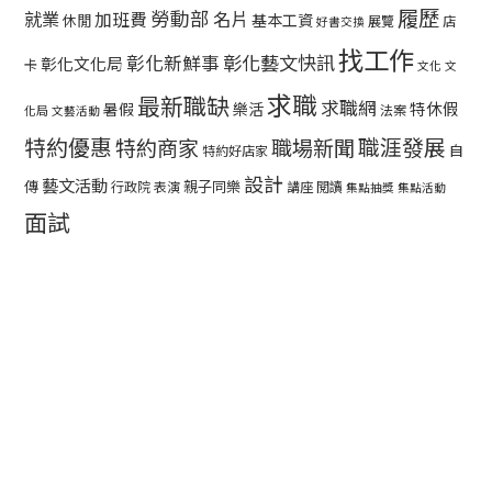
履歷
勞動部
就業
名片
加班費
基本工資
休閒
展覽
店
好書交換
找工作
彰化藝文快訊
彰化新鮮事
彰化文化局
卡
文化
文
求職
最新職缺
求職網
特休假
暑假
樂活
法案
化局
文藝活動
特約優惠
職涯發展
特約商家
職場新聞
自
特約好店家
設計
藝文活動
傳
親子同樂
行政院
表演
講座
閱讀
集點抽獎
集點活動
面試