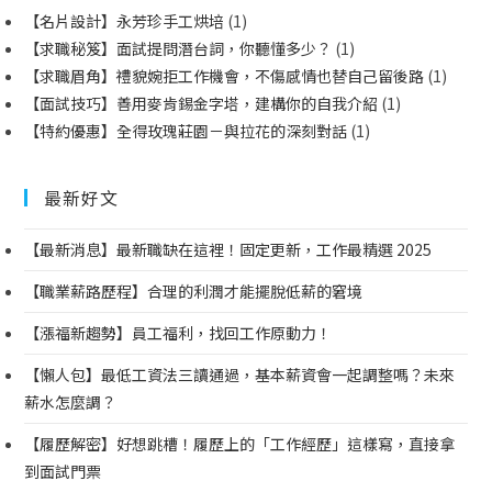
【名片設計】永芳珍手工烘培
(1)
【求職秘笈】面試提問潛台詞，你聽懂多少？
(1)
【求職眉角】禮貌婉拒工作機會，不傷感情也替自己留後路
(1)
【面試技巧】善用麥肯錫金字塔，建構你的自我介紹
(1)
【特約優惠】全得玫瑰莊園－與拉花的深刻對話
(1)
最新好文
【最新消息】最新職缺在這裡！固定更新，工作最精選 2025
【職業薪路歷程】合理的利潤才能擺脫低薪的窘境
【漲福新趨勢】員工福利，找回工作原動力！
【懶人包】最低工資法三讀通過，基本薪資會一起調整嗎？未來
薪水怎麼調？
【履歷解密】好想跳槽！履歷上的「工作經歷」這樣寫，直接拿
到面試門票