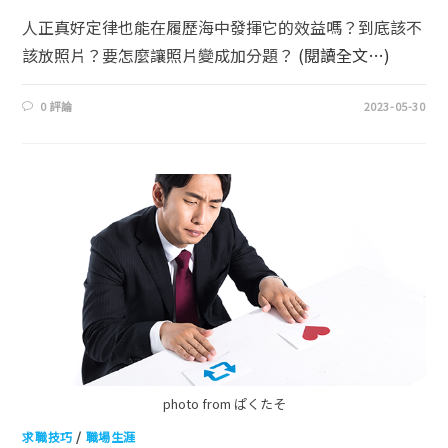
人正真好定律也能在履歷海中發揮它的效益嗎？到底該不
該放照片？要怎麼讓照片變成加分題？
(閱讀全文…)
0 評論
2023-05-30
photo from ぱくたそ
求職技巧
/
職場生涯